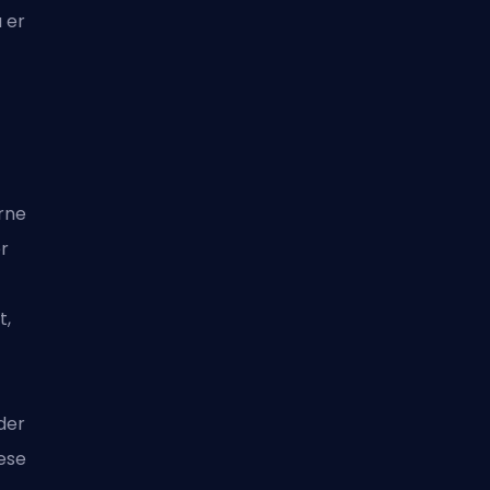
 er
erne
r
t,
der
ese