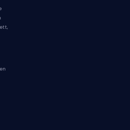
e
m
ett,
den