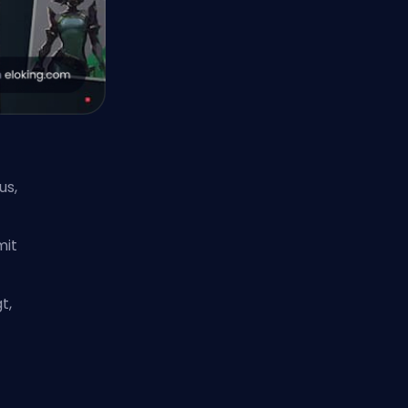
us,
h
mit
t,