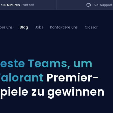
<30 Minuten
Startzeit
Live-Support
ber uns
Blog
Jobs
Kontaktiere uns
Glossar
of Legends
este Teams, um
t
alorant
Premier-
piele zu gewinnen