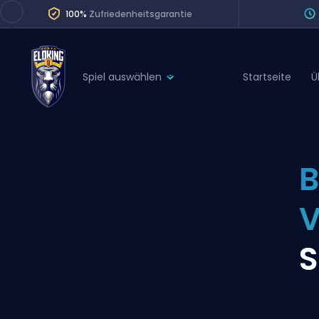
100%
Zufriedenheitsgarantie
Spiel auswählen
Startseite
Ü
League of Legends
League 
Marvel Rivals
SERVICES
Valorant
B
Division Boos
Dota 2
Placements
V
Counter-Strike
Wins
Overwatch 2
S
Coaching
Rocket League
Path of Exile 2
Teammate