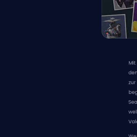
Mit
den
zur
beg
Sea
we
Val
Wen