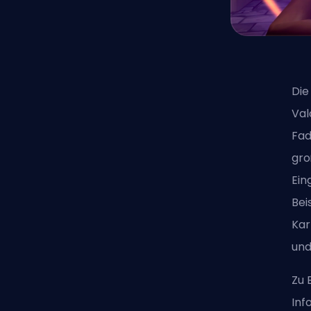
Die
Val
Fad
gro
Ein
Bei
Kar
und
Zu 
Inf