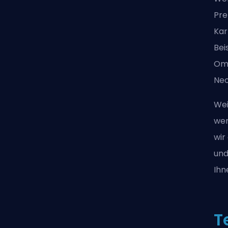
Pre
Kar
Bei
Ome
Neo
Wei
wen
wir
und
Ihn
T