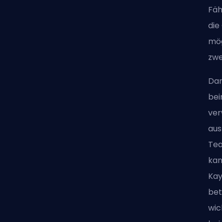
Fäh
die
mög
zwe
Dan
bei
ver
aus
Tea
kan
Kay
bet
wic