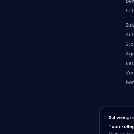
bei
hab
Zul
Auf
Sta
Age
Bet
Ver
ben
Schwierigk
Teamkolle
Kaufe ein Spi