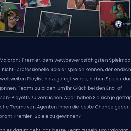
 Valorant Premier, dem wettbewerbsfähigsten Spielmod
 nicht-professionelle Spieler spielen können, der endlic
 weltweiten Playlist hinzugefügt wurde, haben Spieler da
onnen, Teams zu bilden, um ihr Glück bei den End-of-
son-Playoffs zu versuchen. Aber haben Sie sich je gefrag
lche Teams von
Agenten
Ihnen die beste Chance geben,
orant Premier-Spiele zu gewinnen?
n es darum geht, das beste Team zu sein, um Valorant