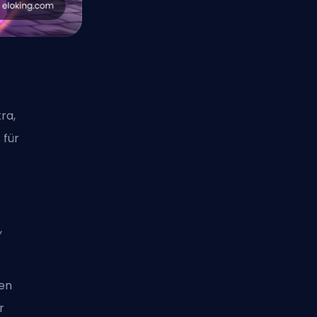
ra,
 für
,
ten
r