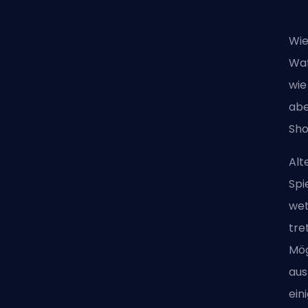
Wie
Waf
wie
abe
Sho
Alt
Spi
wet
tre
Mög
aus
ein