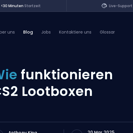
<30 Minuten
Startzeit
Live-Support
ber uns
Blog
Jobs
Kontaktiere uns
Glossar
of Legends
Wie
funktionieren
t
S2 Lootboxen
20 Mar 2025
Anthony King