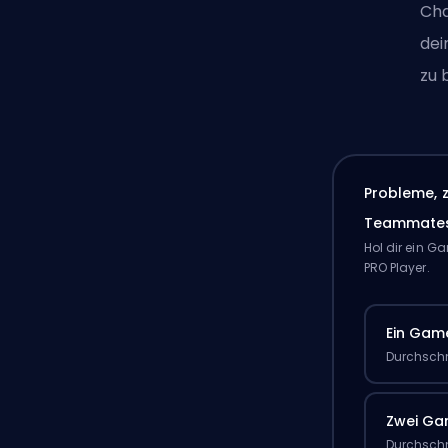
Cha
de
zu 
Probleme, 
Teammate
Hol dir ein 
PRO Player.
Ein Gam
Durchschn
Zwei G
Durchschn