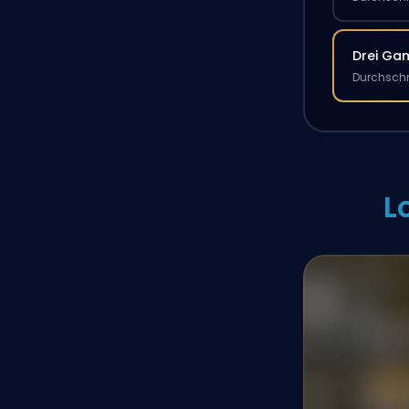
Drei Ga
Durchschn
L