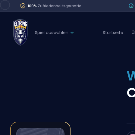
100%
Zufriedenheitsgarantie
Spiel auswählen
Startseite
Ü
League of Legends
League 
Marvel Rivals
SERVICES
Valorant
Division Boos
Dota 2
Placements
C
Counter-Strike
Wins
Overwatch 2
Coaching
Rocket League
Path of Exile 2
Teammate