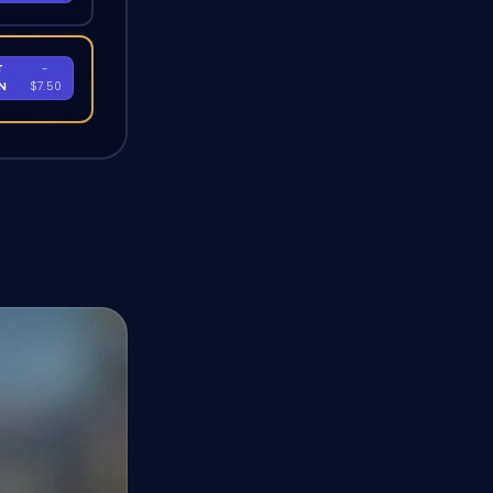
T
-
EN
$7.50