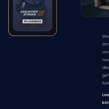
Wer
ähn
ver
neu
die
gef
fun
Loo
kön