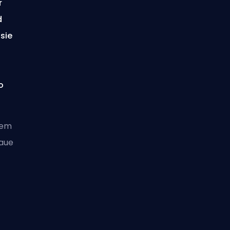
r
d
 sie
o
tem
naue