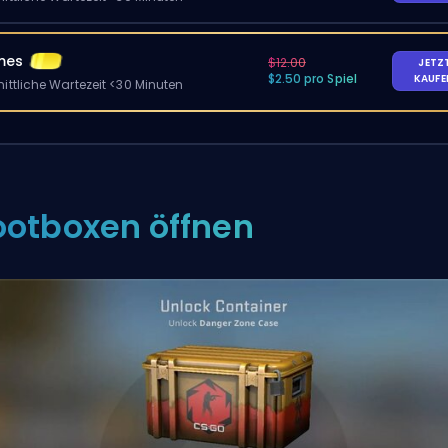
mes
$12.00
JETZ
$2.50 pro Spiel
KAUF
ittliche Wartezeit <30 Minuten
ootboxen öffnen