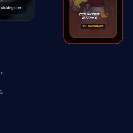
en
S2