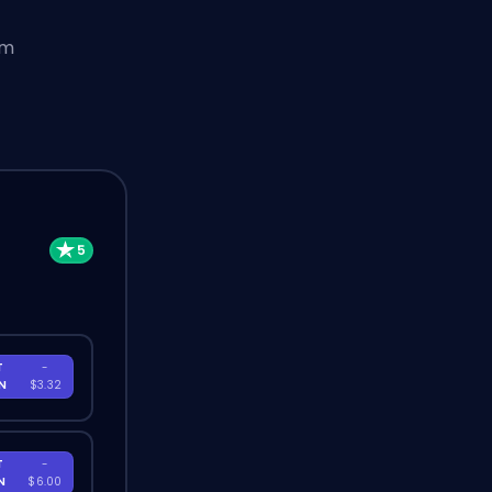
um
T
-
EN
$3.32
T
-
EN
$6.00