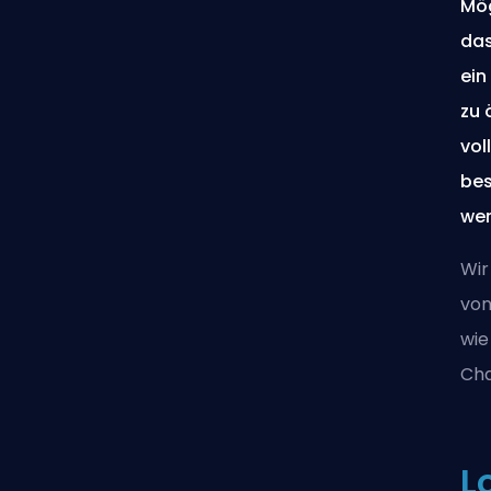
Mög
das
ein
zu 
vol
bes
wer
Wir
von
wie
Cha
L