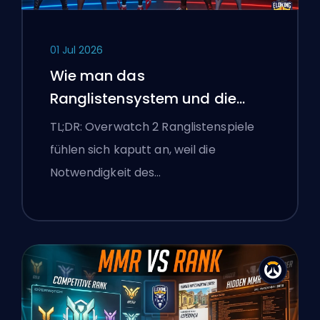
01 Jul 2026
Wie man das
Ranglistensystem und die
überlegenen Lobbys von
TL;DR: Overwatch 2 Ranglistenspiele
Overwatch 2 repariert
fühlen sich kaputt an, weil die
Notwendigkeit des…