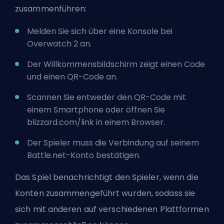
zusammenführen:
Melden Sie sich über eine Konsole bei
Overwatch 2 an.
Der Willkommensbildschirm zeigt einen Code
und einen QR-Code an.
Scannen Sie entweder den QR-Code mit
einem Smartphone oder öffnen Sie
blizzard.com/link in einem Browser.
Der Spieler muss die Verbindung auf seinem
Battle.net-Konto bestätigen.
Das Spiel benachrichtigt den Spieler, wenn die
Konten zusammengeführt wurden, sodass sie
sich mit anderen auf verschiedenen Plattformen