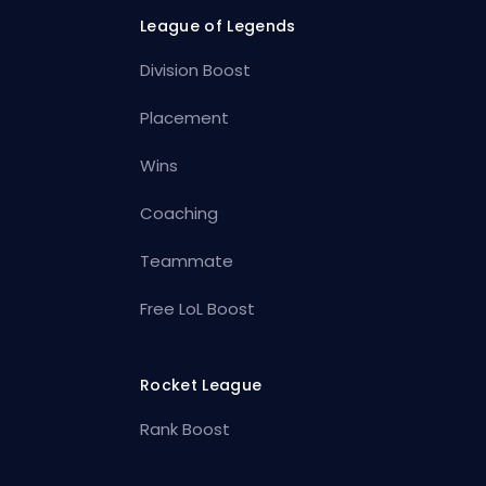
League of Legends
Division Boost
Placement
Wins
Coaching
Teammate
Free LoL Boost
Rocket League
Rank Boost