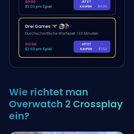
$8.00
JETZT
-
$3.00 pro Spiel
KAUFEN
$6.00
Drei Games
Durchschnittliche Wartezeit <30 Minuten
$12.00
JETZT
-
$2.50 pro Spiel
KAUFEN
$7.50
Wie richtet man
Overwatch 2 Crossplay
ein?