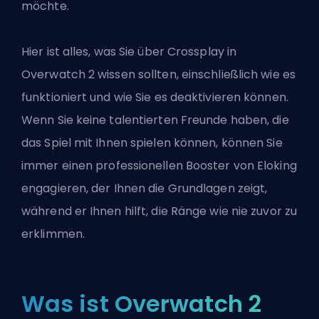
möchte.
Hier ist alles, was Sie über Crossplay in
Overwatch 2 wissen sollten, einschließlich wie es
funktioniert und wie Sie es deaktivieren können.
Wenn Sie keine talentierten Freunde haben, die
das Spiel mit Ihnen spielen können, können Sie
immer
einen professionellen Booster von Eloking
engagieren
, der Ihnen die Grundlagen zeigt,
während er Ihnen hilft, die Ränge wie nie zuvor zu
erklimmen.
Was ist Overwatch 2