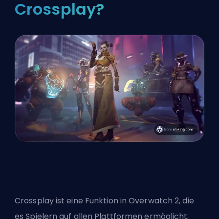
Crossplay?
Crossplay ist eine Funktion in Overwatch 2, die
es Spielern auf allen Plattformen ermöglicht,