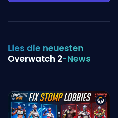
Lies die neuesten
Overwatch 2
-News