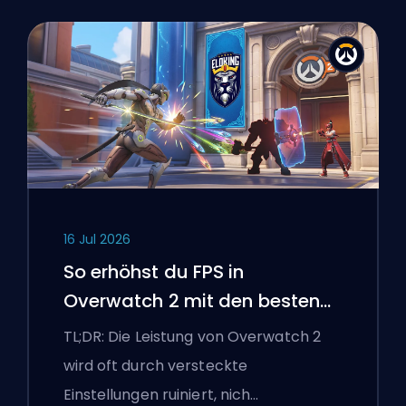
16 Jul 2026
So erhöhst du FPS in
Overwatch 2 mit den besten
Einstellungen
TL;DR: Die Leistung von Overwatch 2
wird oft durch versteckte
Einstellungen ruiniert, nich…