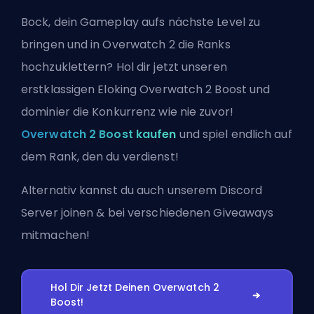
Bock, dein Gameplay aufs nächste Level zu
bringen und in Overwatch 2 die Ranks
hochzuklettern? Hol dir jetzt unseren
erstklassigen Eloking Overwatch 2 Boost und
dominier die Konkurrenz wie nie zuvor!
Overwatch 2 Boost kaufen
und spiel endlich auf
dem Rank, den du verdienst!
Alternativ kannst du auch
unserem Discord
Server joinen
& bei verschiedenen Giveaways
mitmachen!
Hol Dir Jetzt Deinen Overwatch 2
Boost!