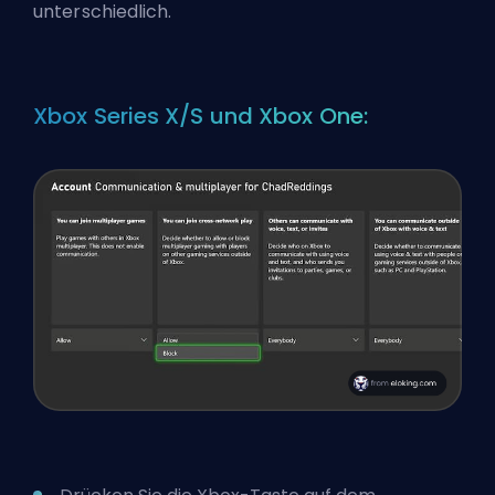
unterschiedlich.
Xbox Series X/S und Xbox One: