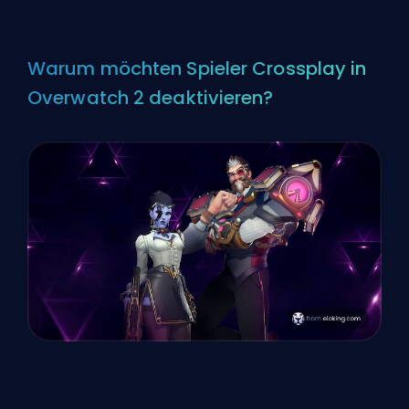
Warum möchten Spieler Crossplay in
Overwatch 2 deaktivieren?