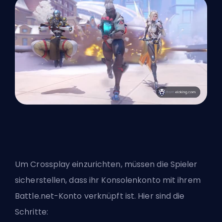
Um Crossplay einzurichten, müssen die Spieler
sicherstellen, dass ihr Konsolenkonto mit ihrem
Battle.net-Konto verknüpft ist. Hier sind die
Schritte: