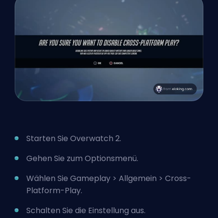
Starten Sie Overwatch 2.
Gehen Sie zum Optionsmenü.
Wählen Sie Gameplay > Allgemein > Cross-
Platform-Play.
Schalten Sie die Einstellung aus.