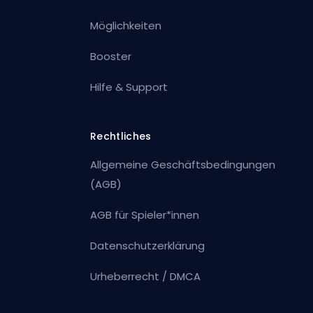
Möglichkeiten
Booster
Hilfe & Support
Rechtliches
Allgemeine Geschäftsbedingungen
(AGB)
AGB für Spieler*innen
Datenschutzerklärung
Urheberrecht / DMCA