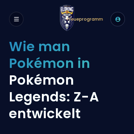
Treueprogramm
Wie man
Pokémon in
Pokémon
Legends: Z-A
entwickelt