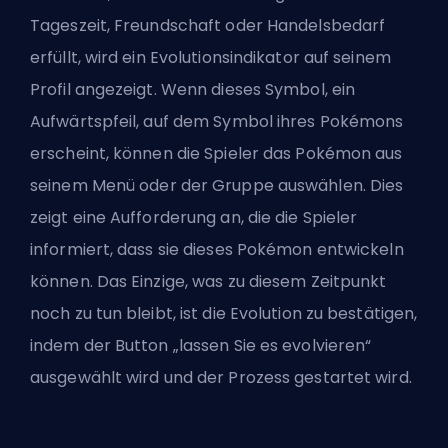
Tageszeit, Freundschaft oder Handelsbedarf
erfüllt, wird ein Evolutionsindikator auf seinem
Profil angezeigt. Wenn dieses Symbol, ein
Aufwärtspfeil, auf dem Symbol ihres Pokémons
erscheint, können die Spieler das Pokémon aus
seinem Menü oder der Gruppe auswählen. Dies
zeigt eine Aufforderung an, die die Spieler
informiert, dass sie dieses Pokémon entwickeln
können. Das Einzige, was zu diesem Zeitpunkt
noch zu tun bleibt, ist die Evolution zu bestätigen,
indem der Button „lassen Sie es evolvieren“
ausgewählt wird und der Prozess gestartet wird.