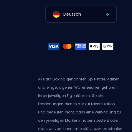
Deutsch
Alle auf Eloking genannten Spieletitel, Marken
und eingetragenen Warenzeichen gehören
ihren jeweiligen Eigentümern. Solche
Erwähnungen dienen nur zur Identifikation
und bedeuten nicht, dass eine Verbindung zu
den jeweiligen Markeninhabern besteht oder
dass wir von ihnen unterstützt bzw. empfohlen