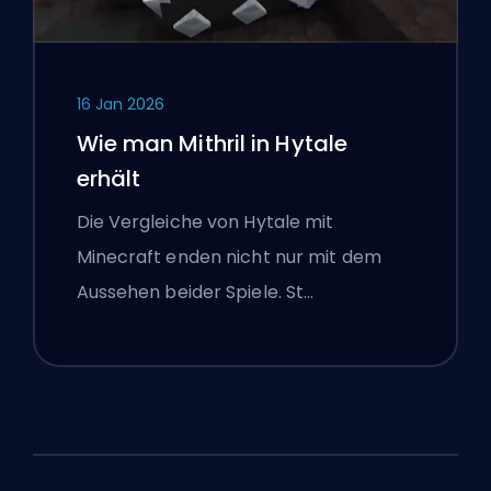
16 Jan 2026
Wie man Mithril in Hytale
erhält
Die Vergleiche von Hytale mit
Minecraft enden nicht nur mit dem
Aussehen beider Spiele. St…