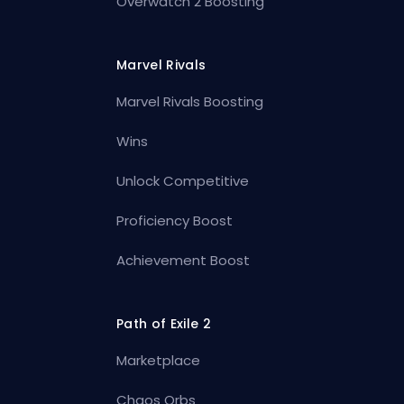
Overwatch 2 Boosting
Marvel Rivals
Marvel Rivals Boosting
Wins
Unlock Competitive
Proficiency Boost
Achievement Boost
Path of Exile 2
Marketplace
Chaos Orbs