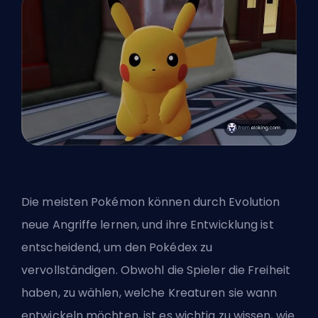
Die meisten Pokémon können durch Evolution
neue Angriffe lernen, und ihre Entwicklung ist
entscheidend, um den Pokédex zu
vervollständigen. Obwohl die Spieler die Freiheit
haben, zu wählen, welche Kreaturen sie wann
entwickeln möchten, ist es wichtig zu wissen, wie