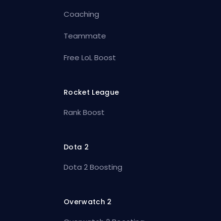
Coaching
Teammate
Free LoL Boost
Rocket League
Rank Boost
Dota 2
Dota 2 Boosting
Overwatch 2