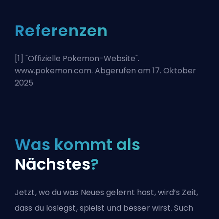
Referenzen
[1] "
Offizielle Pokemon-Website
".
www.pokemon.com. Abgerufen am 17. Oktober
2025
Was kommt als
Nächstes
?
Jetzt, wo du was Neues gelernt hast, wird’s Zeit,
dass du loslegst, spielst und besser wirst. Such