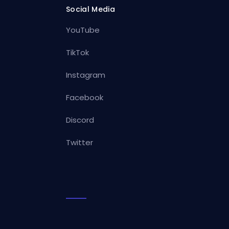
Social Media
YouTube
TikTok
Instagram
Facebook
Discord
Twitter