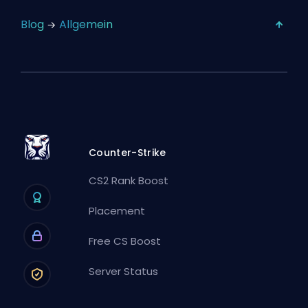
Blog
Allgemein
Counter-Strike
CS2 Rank Boost
Placement
Free CS Boost
Server Status