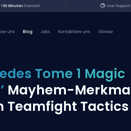
<30 Minuten
Startzeit
Live-Support
ber uns
Blog
Jobs
Kontaktiere uns
Glossar
of Legends
edes Tome 1 Magic
t
’
Mayhem-Merkma
n Teamfight Tactics