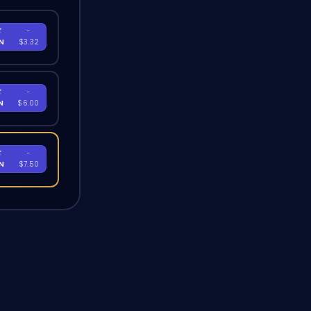
T
-
EN
$3.32
T
-
EN
$6.00
T
-
EN
$7.50