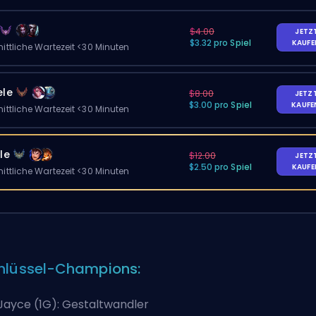
$4.00
JETZ
$3.32 pro Spiel
KAUF
ittliche Wartezeit <30 Minuten
ele
$8.00
JETZ
$3.00 pro Spiel
KAUF
ittliche Wartezeit <30 Minuten
le
$12.00
JETZ
$2.50 pro Spiel
KAUF
ittliche Wartezeit <30 Minuten
hlüssel-Champions:
Jayce (1G): Gestaltwandler