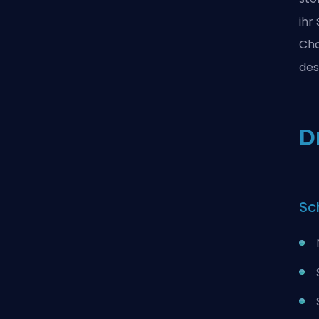
ihr
Cha
des
D
Sc