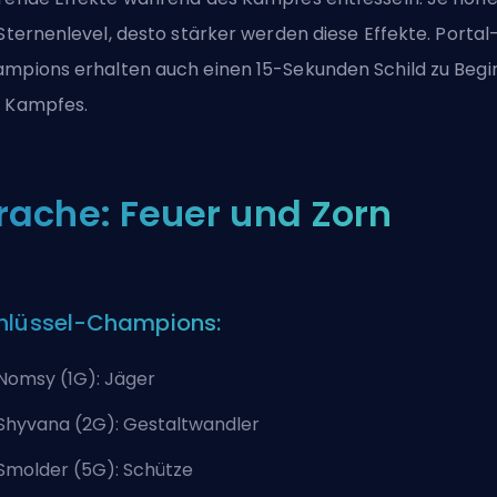
 Sternenlevel, desto stärker werden diese Effekte. Portal
mpions erhalten auch einen 15-Sekunden Schild zu Begi
 Kampfes.
rache: Feuer und Zorn
hlüssel-Champions:
Nomsy (1G): Jäger
Shyvana (2G): Gestaltwandler
Smolder (5G): Schütze