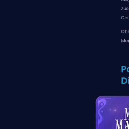
Zus
Ch
Ohn
Mer
P
D