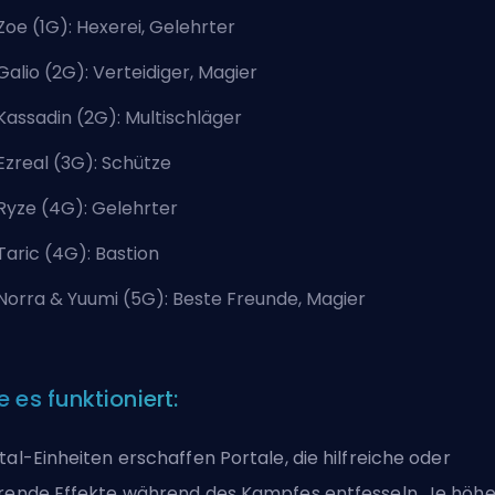
Zoe (1G): Hexerei, Gelehrter
Galio (2G): Verteidiger, Magier
Kassadin (2G): Multischläger
Ezreal (3G): Schütze
Ryze (4G): Gelehrter
Taric (4G): Bastion
Norra & Yuumi (5G): Beste Freunde, Magier
e es funktioniert:
tal-Einheiten erschaffen Portale, die hilfreiche oder
rende Effekte während des Kampfes entfesseln. Je höhe