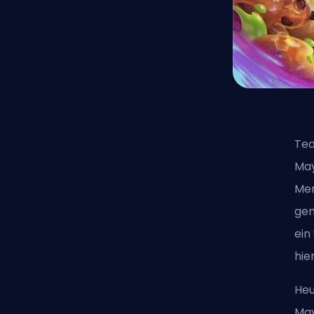
Tea
Ma
Men
gen
ein
hie
Heu
May