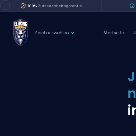
100%
Zufriedenheitsgarantie
Spiel auswählen
Startseite
Ü
League of Legends
League 
Marvel Rivals
SERVICES
Valorant
J
Division Boos
Dota 2
Placements
n
Counter-Strike
Wins
Overwatch 2
i
Coaching
Rocket League
Path of Exile 2
Teammate