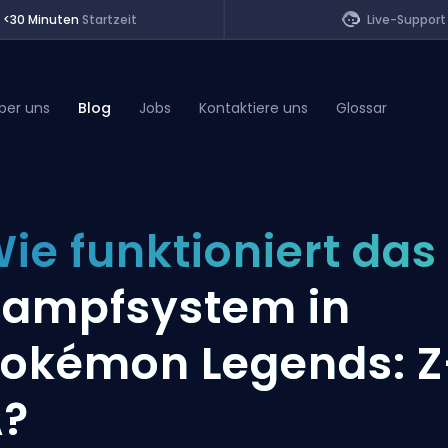
<30 Minuten
Startzeit
Live-Support
ber uns
Blog
Jobs
Kontaktiere uns
Glossar
of Legends
ie funktioniert das
t
ampfsystem in
okémon Legends: Z
A?