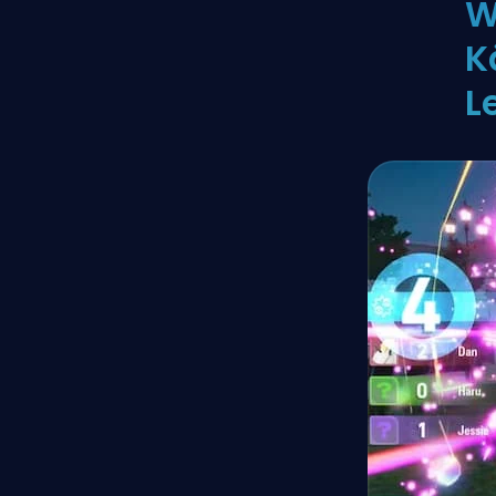
W
K
L