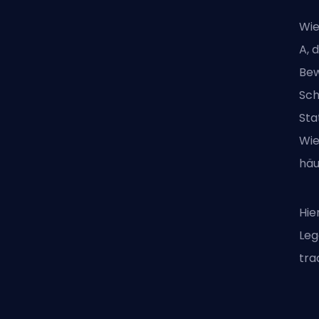
Wie
A, 
Bew
Sch
Sta
Wie
häu
Hie
Leg
tra