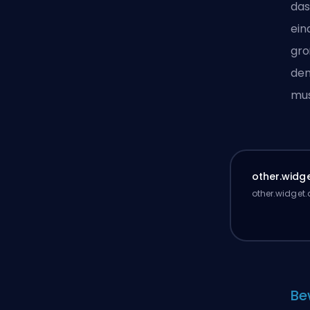
das
ein
gro
den
mus
other.widge
other.widget.
Be