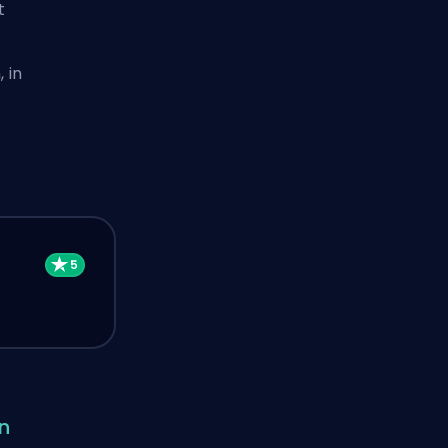
t
 in
n