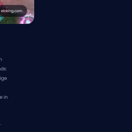
n
ds:
ige
e in
r