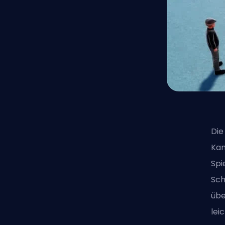
Die
Kam
Spi
Sch
übe
leic