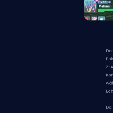
Das
Pok
Z-A
Kon
wäh
Ech
Da 