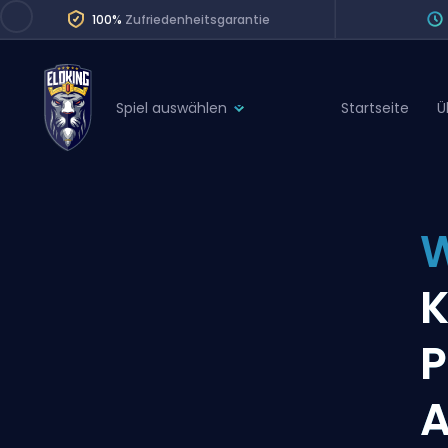
100%
Zufriedenheitsgarantie
Spiel auswählen
Startseite
Ü
League of Legends
League 
Marvel Rivals
SERVICES
Valorant
W
Division Boos
Dota 2
Placements
K
Counter-Strike
Wins
Overwatch 2
P
Coaching
Rocket League
Path of Exile 2
Teammate