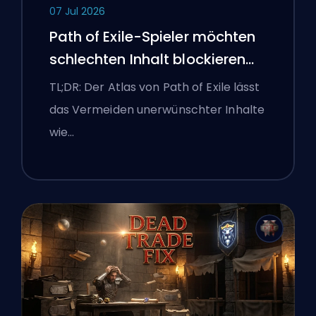
07 Jul 2026
Path of Exile-Spieler möchten
schlechten Inhalt blockieren
und die Benutzeroberfläche
TL;DR: Der Atlas von Path of Exile lässt
kämpft weiterhin gegen sie
das Vermeiden unerwünschter Inhalte
wie…