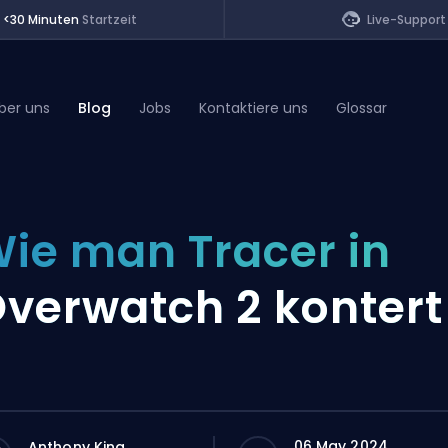
<30 Minuten
Startzeit
Live-Support
ber uns
Blog
Jobs
Kontaktiere uns
Glossar
of Legends
ie man Tracer in
t
verwatch 2 kontert
06 May 2024
Anthony King