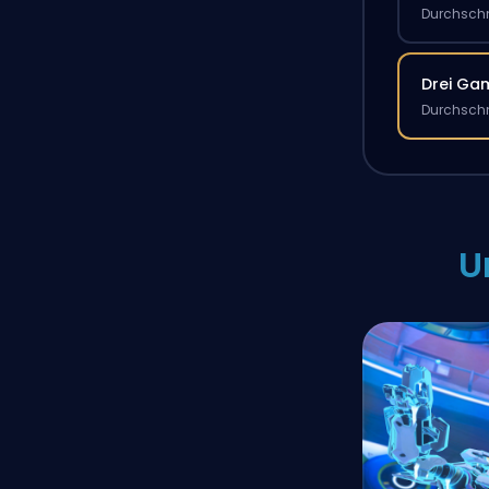
Durchschn
Drei Ga
Durchschn
U