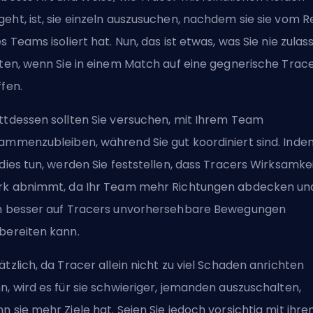
eht, ist, sie einzeln auszusuchen, nachdem sie sie vom R
es Teams isoliert hat. Nun, das ist etwas, was Sie nie zulas
lten, wenn Sie in einem Match auf eine gegnerische Trac
ffen.
ttdessen sollten Sie versuchen, mit Ihrem Team
ammenzubleiben, während Sie gut koordiniert sind. Inde
 dies tun, werden Sie feststellen, dass Tracers Wirksamke
rk abnimmt, da Ihr Team mehr Richtungen abdecken un
h besser auf Tracers unvorhersehbare Bewegungen
bereiten kann.
ätzlich, da Tracer allein nicht zu viel Schaden anrichten
n, wird es für sie schwieriger, jemanden auszuschalten,
n sie mehr Ziele hat. Seien Sie jedoch vorsichtig mit ihr