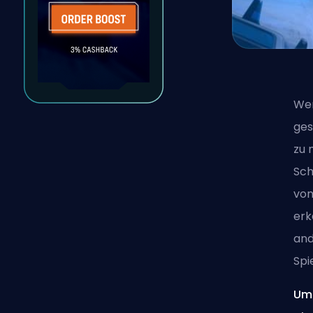
Wen
ges
zu 
Sch
von
er
and
Spi
Um 