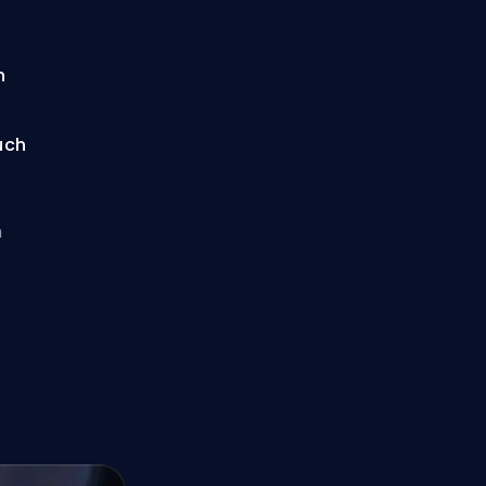
n
uch
n