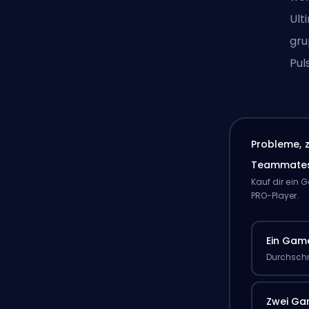
Ult
gru
Pul
Probleme, 
Teammate
Kauf dir ein
PRO-Player.
Ein Gam
Durchschn
Zwei G