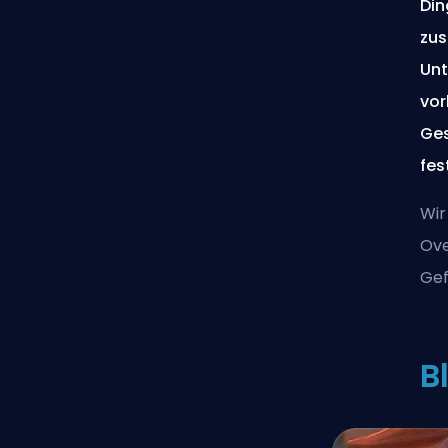
Din
zus
Unt
vor
Ges
fes
Wir
Ove
Gef
B