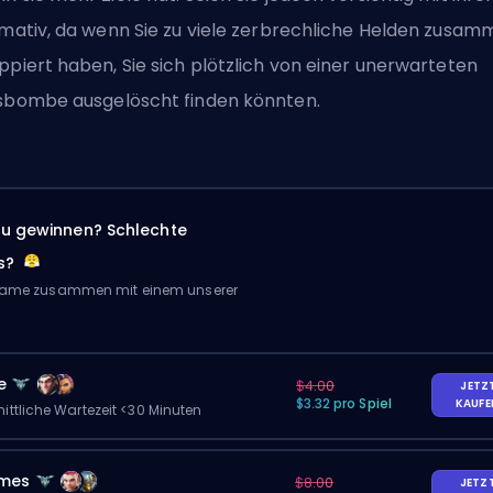
imativ, da wenn Sie zu viele zerbrechliche Helden zusa
ppiert haben, Sie sich plötzlich von einer unerwarteten
sbombe ausgelöscht finden könnten.
zu gewinnen? Schlechte
s?
 Game zusammen mit einem unserer
e
$4.00
JETZ
$3.32 pro Spiel
KAUF
ittliche Wartezeit <30 Minuten
ames
$8.00
JETZ