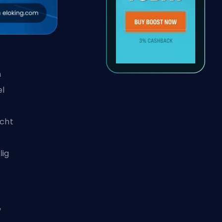
h
el
icht
lig
e