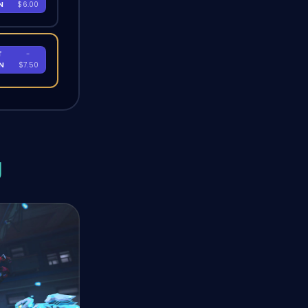
EN
$6.00
T
-
EN
$7.50
g