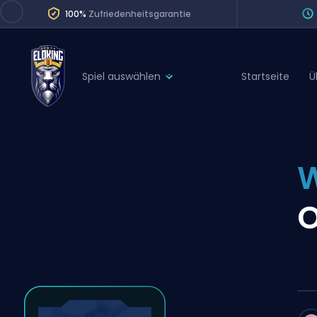
100%
Zufriedenheitsgarantie
Spiel auswählen
Startseite
Ü
League of Legends
League 
Marvel Rivals
SERVICES
Valorant
W
Division Boos
Dota 2
Placements
O
Counter-Strike
Wins
Overwatch 2
Coaching
Rocket League
Path of Exile 2
Teammate