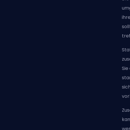
umg
ihr
sol
tre
Sta
zus
Sie
sta
sic
vor
Zus
kan
wen