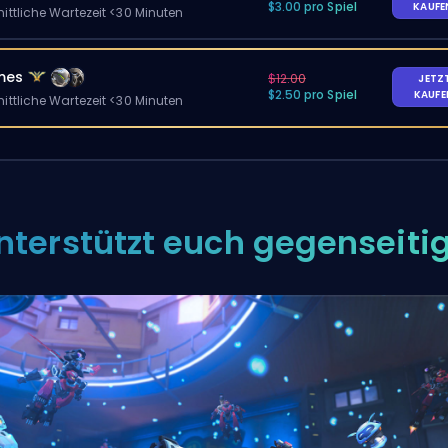
$3.00 pro Spiel
KAUF
ittliche Wartezeit <30 Minuten
mes
$12.00
JETZ
$2.50 pro Spiel
KAUF
ittliche Wartezeit <30 Minuten
nterstützt euch gegenseiti