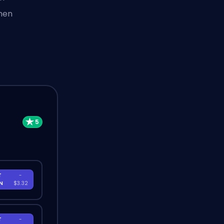
mmen
T
-
EN
$3.32
T
-