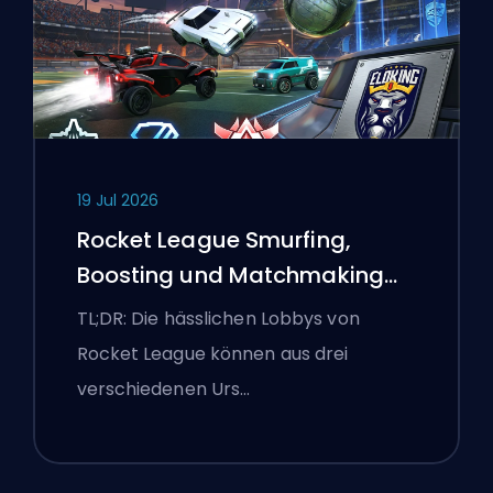
19 Jul 2026
Rocket League Smurfing,
Boosting und Matchmaking
Erklärt
TL;DR: Die hässlichen Lobbys von
Rocket League können aus drei
verschiedenen Urs…