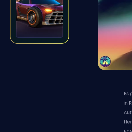
Es 
in 
Aut
Her
Erw