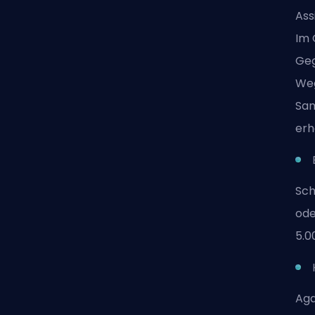
Ass
Im 
Geg
Weg
Sam
erh
Sch
ode
5.0
Aga