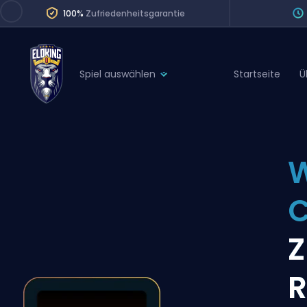
100%
Zufriedenheitsgarantie
Spiel auswählen
Startseite
Ü
League of Legends
League 
Marvel Rivals
SERVICES
Valorant
W
Division Boos
Dota 2
Placements
C
Counter-Strike
Wins
Overwatch 2
Z
Coaching
Rocket League
R
Path of Exile 2
Teammate