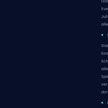
Ga
Eve
Jul
all
Ste
Ein
Sch
all
Spi
ver
dor