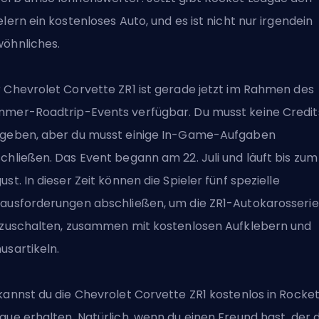
elern ein kostenloses Auto, und es ist nicht nur irgendein
öhnliches.
 Chevrolet Corvette ZR1 ist gerade jetzt im Rahmen des
mer-Roadtrip-Events verfügbar. Du musst keine Credit
geben, aber du musst einige In-Game-Aufgaben
chließen. Das Event begann am 22. Juli und läuft bis zum
ust. In dieser Zeit können die Spieler fünf spezielle
ausforderungen abschließen, um die ZR1-Autokarosserie
izuschalten, zusammen mit kostenlosen Aufklebern und
usartikeln.
kannst du die Chevrolet Corvette ZR1 kostenlos in Rocke
gue erhalten. Natürlich, wenn du einen Freund hast, der d