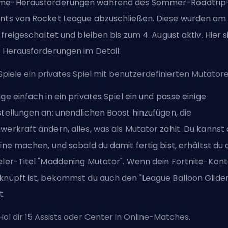
me-Herausforderungen während des Sommer-Roadtrip
nts von Rocket League abzuschließen. Diese wurden am 
i freigeschaltet und bleiben bis zum 4. August aktiv. Hier s
e Herausforderungen im Detail:
Spiele ein privates Spiel mit benutzerdefinierten Mutatore
ige einfach in ein privates Spiel ein und passe einige
stellungen an: unendlichen Boost hinzufügen, die
werkraft ändern, alles, was als Mutator zählt. Du kannst
eine machen, und sobald du damit fertig bist, erhältst du
eler-Titel "Maddening Mutator". Wenn dein Fortnite-Kon
knüpft ist, bekommst du auch den "League Balloon Glider
t.
Hol dir 15 Assists oder Center in Online-Matches.