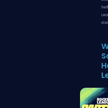
hel
Lea
ste
W
S
H
L