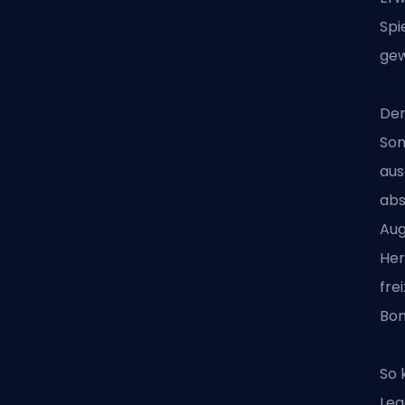
Spi
gew
Der
Som
aus
abs
Aug
Her
fre
Bon
So 
Lea