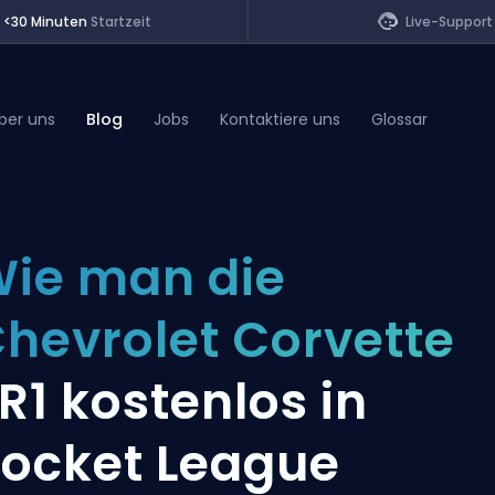
<30 Minuten
Startzeit
Live-Support
ber uns
Blog
Jobs
Kontaktiere uns
Glossar
of Legends
ie man die
t
hevrolet Corvette
R1 kostenlos in
ocket League