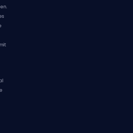
ren.
es
e
mit
al
e