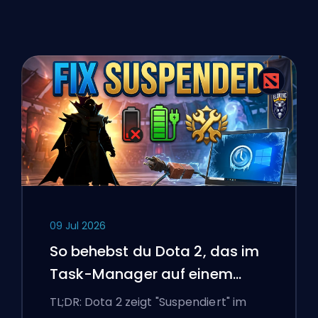
09 Jul 2026
So behebst du Dota 2, das im
Task-Manager auf einem
Windows-Laptop suspendiert
TL;DR: Dota 2 zeigt "Suspendiert" im