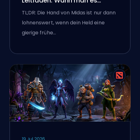
Leitfaden: Wann man es
kaufen sollte
TL;DR: Die Hand von Midas ist nur dann
lohnenswert, wenn dein Held eine
gierige frühe…
19 Jul 2026