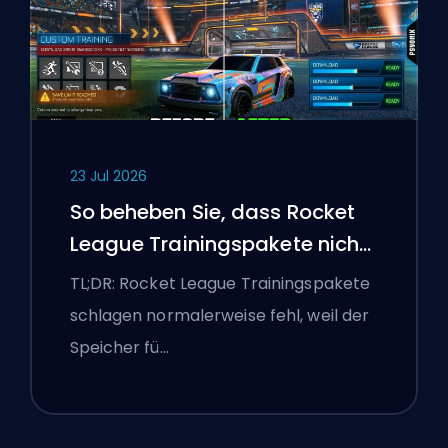
23 Jul 2026
So beheben Sie, dass Rocket
League Trainingspakete nicht
funktionieren
TL;DR: Rocket League Trainingspakete
schlagen normalerweise fehl, weil der
Speicher fü…