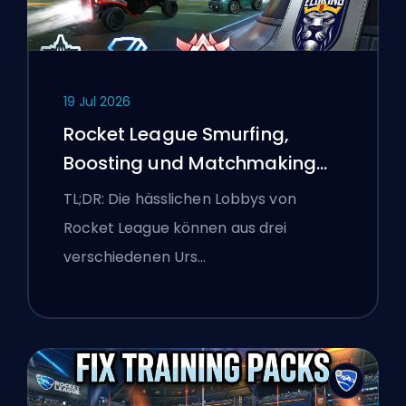
19 Jul 2026
Rocket League Smurfing,
Boosting und Matchmaking
Erklärt
TL;DR: Die hässlichen Lobbys von
Rocket League können aus drei
verschiedenen Urs…