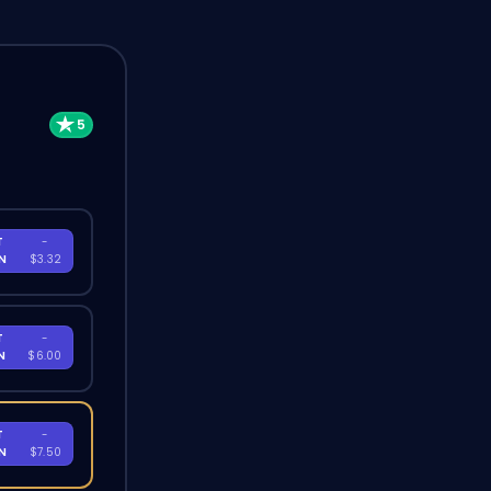
T
-
EN
$3.32
T
-
EN
$6.00
T
-
EN
$7.50