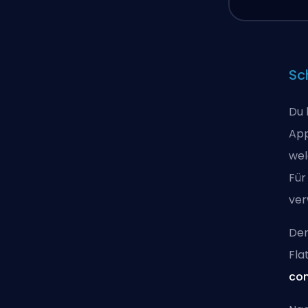
Sch
Du 
App
wel
Für
ver
Der
Fla
com