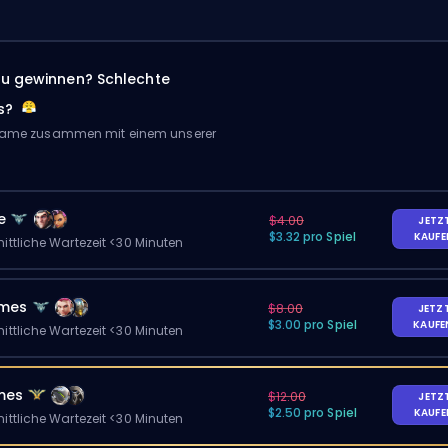
zu gewinnen? Schlechte
s?
 Game zusammen mit einem unserer
e
$4.00
JETZ
$3.32 pro Spiel
KAUF
ittliche Wartezeit <30 Minuten
ames
$8.00
JETZ
$3.00 pro Spiel
KAUF
ittliche Wartezeit <30 Minuten
mes
$12.00
JETZ
$2.50 pro Spiel
KAUF
ittliche Wartezeit <30 Minuten