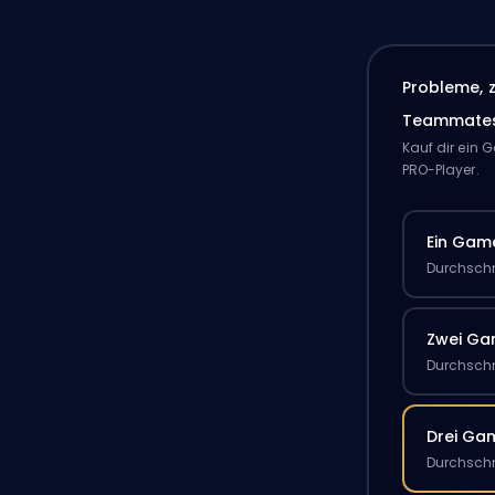
Probleme, 
Teammate
Kauf dir ein
PRO-Player.
Ein Gam
Durchschn
Zwei G
Durchschn
Drei Ga
Durchschn