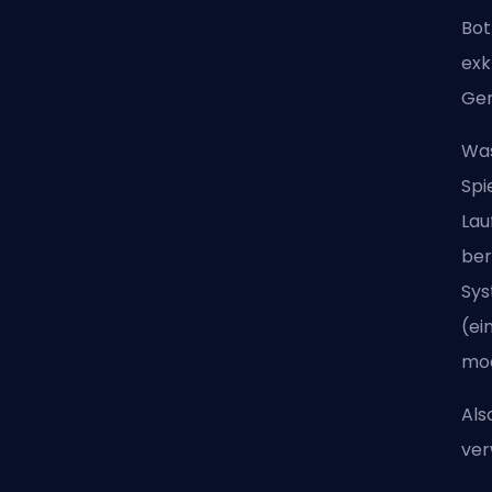
Bot
exk
Ger
Was
Spi
Lau
ber
Sys
(ei
mod
Als
ver