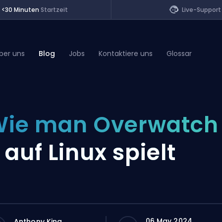
<30 Minuten
Startzeit
Live-Support
ber uns
Blog
Jobs
Kontaktiere uns
Glossar
of Legends
ie man Overwatch
t
 auf Linux spielt
06 May 2024
Anthony King