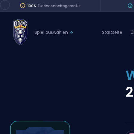
100%
Zufriedenheitsgarantie
Spiel auswählen
Startseite
Ü
League of Legends
League 
Marvel Rivals
SERVICES
Valorant
W
Division Boos
Dota 2
Placements
2
Counter-Strike
Wins
Overwatch 2
Coaching
Rocket League
Path of Exile 2
Teammate