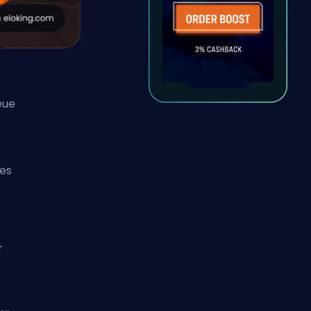
eue
 es
r