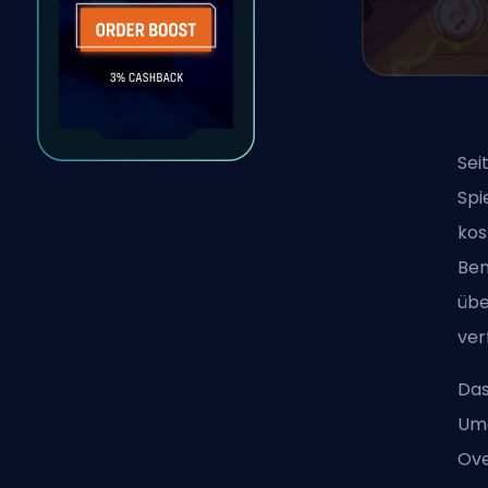
Sei
Spi
kos
Ben
übe
ver
Das
Umg
Ove