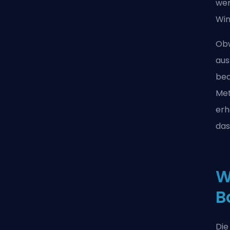
wen
Win
Obw
aus
beq
Met
erh
das
W
B
Die