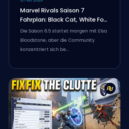
Marvel Rivals Saison 7
Fahrplan: Black Cat, White Fox
und das Monsters Take
Die Saison 6.5 startet morgen mit Elsa
Manhattan Event
Bloodstone, aber die Community
konzentriert sich be…