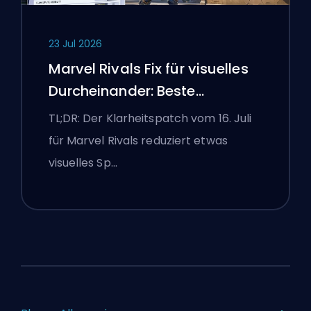
23 Jul 2026
Marvel Rivals Fix für visuelles
Durcheinander: Beste
wettbewerbsorientierte
TL;DR: Der Klarheitspatch vom 16. Juli
Einstellungen nach dem Patch
für Marvel Rivals reduziert etwas
vom 16. Juli
visuelles Sp…