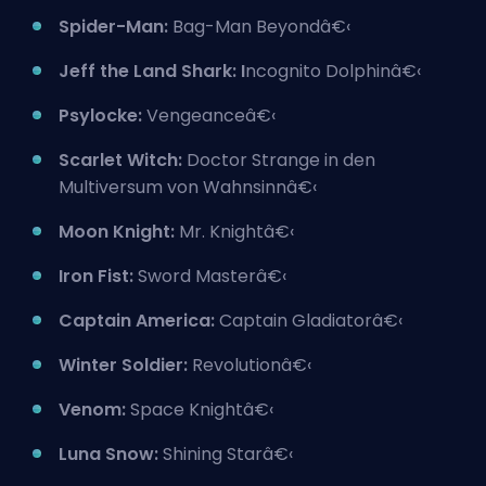
Spider-Man:
Bag-Man Beyondâ€‹
Jeff the Land Shark: I
ncognito Dolphinâ€‹
Psylocke:
Vengeanceâ€‹
Scarlet Witch:
Doctor Strange in den
Multiversum von Wahnsinnâ€‹
Moon Knight:
Mr. Knightâ€‹
Iron Fist:
Sword Masterâ€‹
Captain America:
Captain Gladiatorâ€‹
Winter Soldier:
Revolutionâ€‹
Venom:
Space Knightâ€‹
Luna Snow:
Shining Starâ€‹