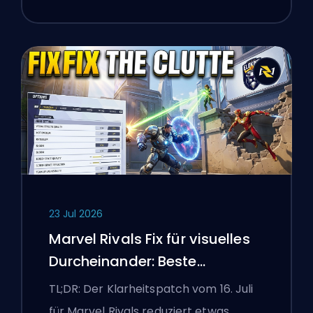
23 Jul 2026
Marvel Rivals Fix für visuelles
Durcheinander: Beste
wettbewerbsorientierte
TL;DR: Der Klarheitspatch vom 16. Juli
Einstellungen nach dem Patch
für Marvel Rivals reduziert etwas