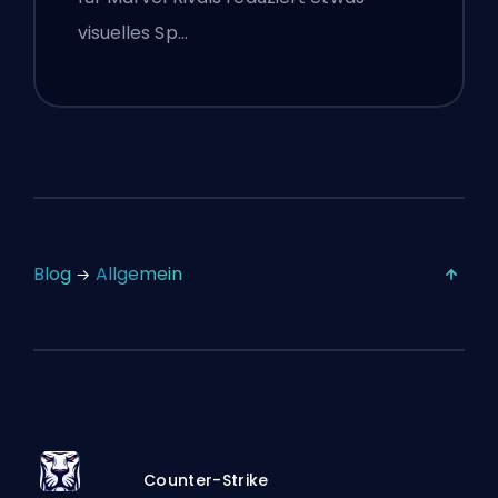
vom 16. Juli
visuelles Sp…
Blog
Allgemein
Counter-Strike