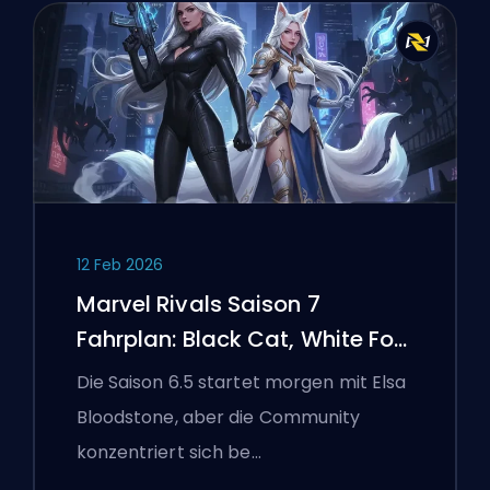
12 Feb 2026
Marvel Rivals Saison 7
Fahrplan: Black Cat, White Fox
und das Monsters Take
Die Saison 6.5 startet morgen mit Elsa
Manhattan Event
Bloodstone, aber die Community
konzentriert sich be…