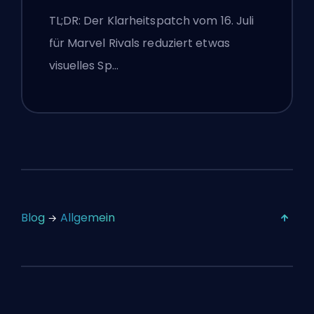
wettbewerbsorientierte
TL;DR: Der Klarheitspatch vom 16. Juli
Einstellungen nach dem Patch
für Marvel Rivals reduziert etwas
vom 16. Juli
visuelles Sp…
Blog
Allgemein