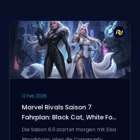
12 Feb 2026
Marvel Rivals Saison 7
Fahrplan: Black Cat, White Fox
und das Monsters Take
Die Saison 6.5 startet morgen mit Elsa
Manhattan Event
Bloodstone, aber die Community