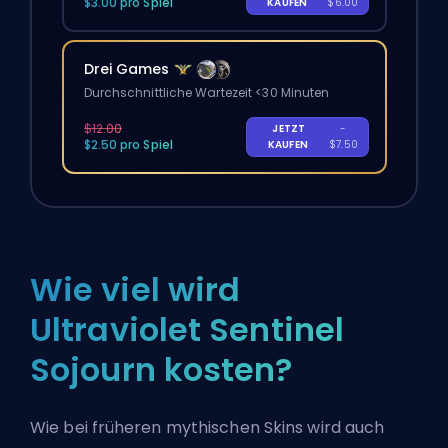
$3.00 pro Spiel
KAUFEN
$6.00
Drei Games
Durchschnittliche Wartezeit <30 Minuten
$12.00
JETZT
-
$2.50 pro Spiel
KAUFEN
$7.50
Wie viel wird
Ultraviolet Sentinel
Sojourn kosten?
Wie bei früheren mythischen Skins wird auch