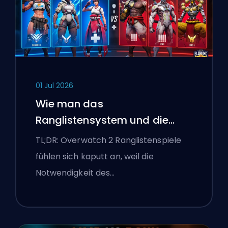
01 Jul 2026
Wie man das
Ranglistensystem und die
überlegenen Lobbys von
TL;DR: Overwatch 2 Ranglistenspiele
Overwatch 2 repariert
fühlen sich kaputt an, weil die
Notwendigkeit des…