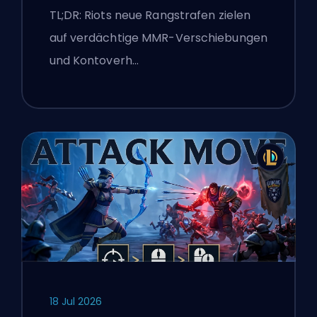
Boosting-Flaggen
TL;DR: Riots neue Rangstrafen zielen
auf verdächtige MMR-Verschiebungen
und Kontoverh…
18 Jul 2026