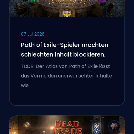
07 Jul 2026
Path of Exile-Spieler möchten
schlechten Inhalt blockieren
und die Benutzeroberfläche
TL;DR: Der Atlas von Path of Exile lässt
kämpft weiterhin gegen sie
das Vermeiden unerwünschter Inhalte
wie…