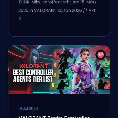
erklärt
TL;DR: Miks, veröffentlicht am 18. März
2026 in VALORANT Saison 2026 // Akt
2, i…
19 Jul 2026
VALORANT Beste Controller-