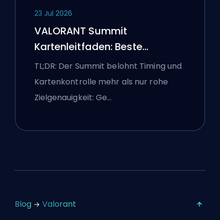
23 Jul 2026
VALORANT Summit
Kartenleitfaden: Beste
Agenten, Callouts und
TL;DR: Der Summit belohnt Timing und
Smokes
Kartenkontrolle mehr als nur rohe
Zielgenauigkeit: Ge…
Blog
Valorant