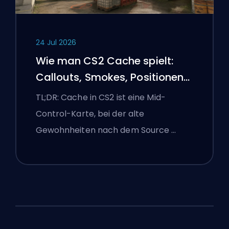
24 Jul 2026
Wie man CS2 Cache spielt:
Callouts, Smokes, Positionen
und Premier-Tipps
TL;DR: Cache in CS2 ist eine Mid-
Control-Karte, bei der alte
Gewohnheiten nach dem Source …