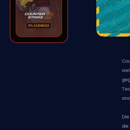
Cou
wel
geg
Tea
and
Die
die