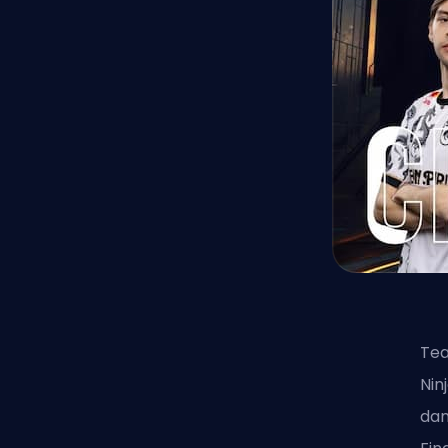
Tea
Nin
dan