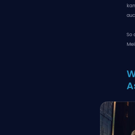
kam
auc
So 
Mei
W
A