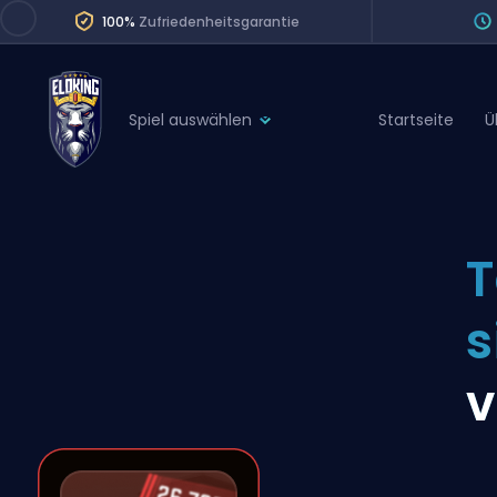
100%
Zufriedenheitsgarantie
Spiel auswählen
Startseite
Ü
League of Legends
League 
Marvel Rivals
SERVICES
Valorant
T
Division Boos
Dota 2
Placements
s
Counter-Strike
Wins
Overwatch 2
v
Coaching
Rocket League
Path of Exile 2
Teammate