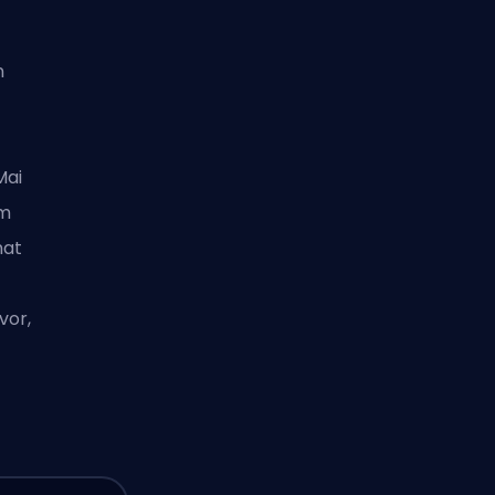
n
Mai
em
mat
vor,