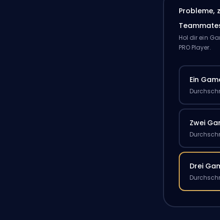
Probleme, 
Teammate
Hol dir ein 
PRO Player.
Ein Gam
Durchschn
Zwei G
Durchschn
Drei Ga
Durchschn