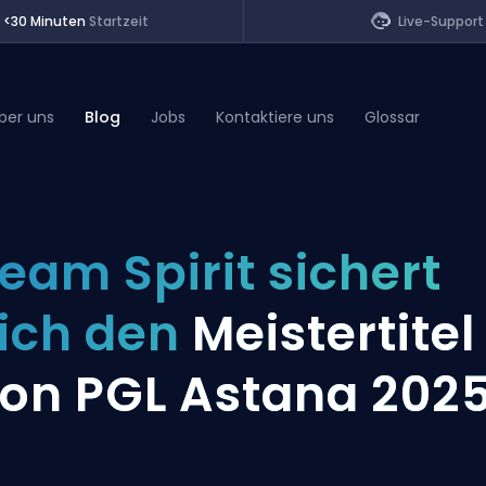
<30 Minuten
Startzeit
Live-Support
ber uns
Blog
Jobs
Kontaktiere uns
Glossar
of Legends
eam Spirit sichert
t
ich den
Meistertitel
on PGL Astana 202