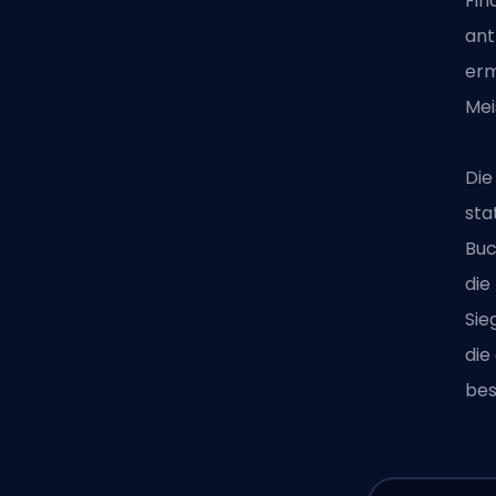
Fin
ant
erm
Mei
Die
sta
Buc
die
Sie
die
bes