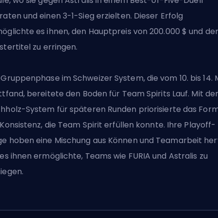
ale, wo sie gegen Astralis in einem Best-of-Five-Duell
raten und einen 3-1-Sieg erzielten. Dieser Erfolg
öglichte es ihnen, den Hauptpreis von 200.000 $ und de
stertitel zu erringen.
 Gruppenphase im Schweizer System, die vom 10. bis 14. 
ttfand, bereitete den Boden für
Team Spirits Lauf
. Mit d
hholz-System für späteren Runden priorisierte das For
 Konsistenz, die Team Spirit erfüllen konnte. Ihre Playoff-
ge hoben eine Mischung aus Können und Teamarbeit her
 es ihnen ermöglichte, Teams wie FURIA und Astralis zu
iegen.