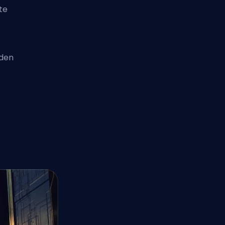
te
 den