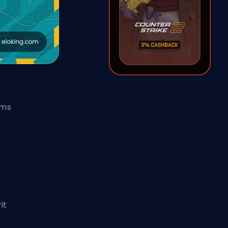
ams
it