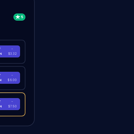
T
-
EN
$3.32
T
-
EN
$6.00
T
-
EN
$7.50