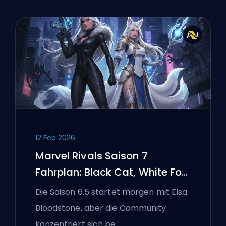
12 Feb 2026
Marvel Rivals Saison 7
Fahrplan: Black Cat, White Fox
und das Monsters Take
Die Saison 6.5 startet morgen mit Elsa
Manhattan Event
Bloodstone, aber die Community
konzentriert sich be…