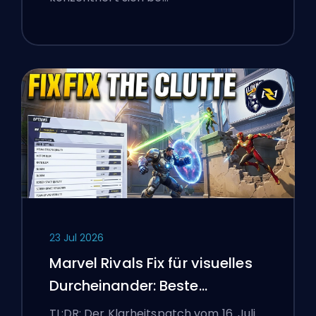
23 Jul 2026
Marvel Rivals Fix für visuelles
Durcheinander: Beste
wettbewerbsorientierte
TL;DR: Der Klarheitspatch vom 16. Juli