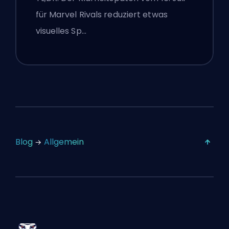
Einstellungen nach dem Patch
für Marvel Rivals reduziert etwas
vom 16. Juli
visuelles Sp…
Blog
Allgemein