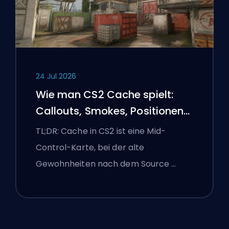
24 Jul 2026
Wie man CS2 Cache spielt:
Callouts, Smokes, Positionen
und Premier-Tipps
TL;DR: Cache in CS2 ist eine Mid-
Control-Karte, bei der alte
Gewohnheiten nach dem Source …