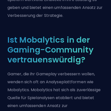
geben und bietet einen umfassenden Ansatz zur
Verbesserung der Strategie.
Ist Mobalytics in der
Gaming-Community
vertrauenswürdig?
Gamer, die ihr Gameplay verbessern wollen,
wenden sich oft an Analyseplattformen wie
Mobalytics. Mobalytics hat sich als zuverlässige
Quelle für Spielanalysen etabliert und bietet
einen umfassenden Ansatz zur