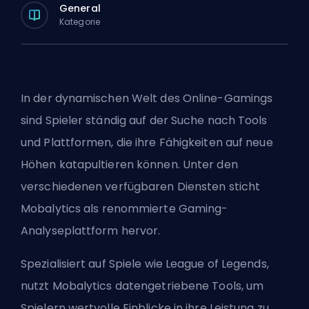
General
Kategorie
In der dynamischen Welt des Online-Gamings
sind Spieler ständig auf der Suche nach Tools
und Plattformen, die ihre Fähigkeiten auf neue
Höhen katapultieren können. Unter den
verschiedenen verfügbaren Diensten sticht
Mobalytics
als renommierte Gaming-
Analyseplattform hervor.
Spezialisiert auf Spiele wie League of Legends,
nutzt Mobalytics datengetriebene Tools, um
Spielern wertvolle Einblicke in ihre Leistung zu