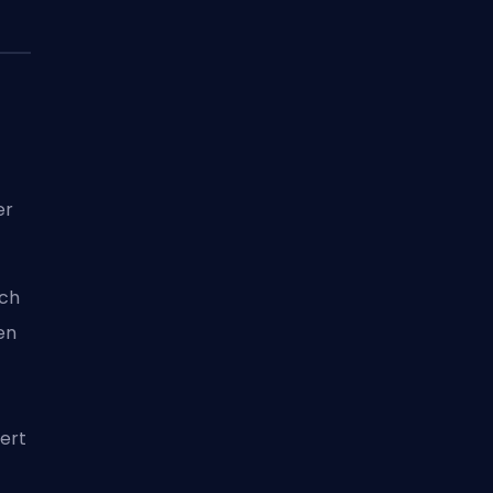
er
uch
ben
ert