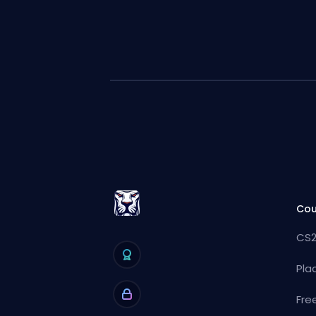
Cou
CS2
Pla
Fre