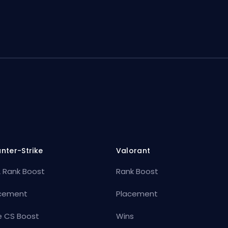
nter-Strike
Valorant
 Rank Boost
Rank Boost
cement
Placement
e CS Boost
Wins