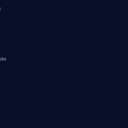
c
die