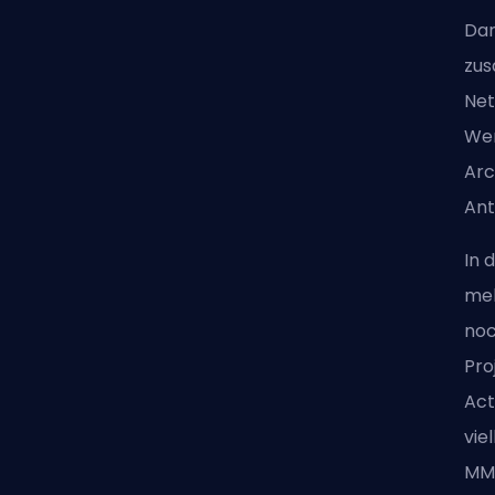
Dar
zus
Net
Wen
Arc
Ant
In 
meh
noc
Pro
Act
vie
MM