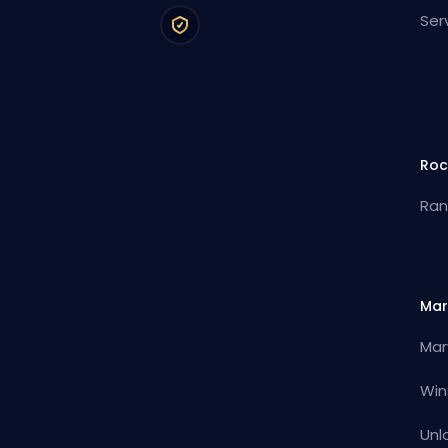
Ser
Roc
Ran
Mar
Mar
Win
Unl