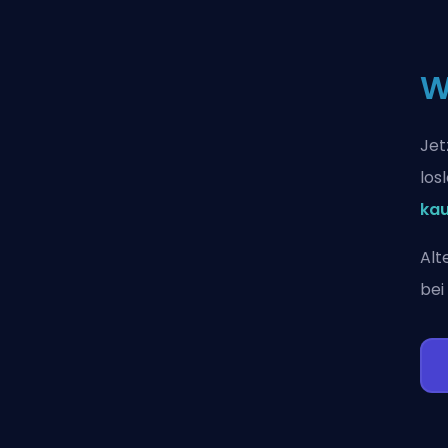
W
Jet
los
ka
Alt
bei