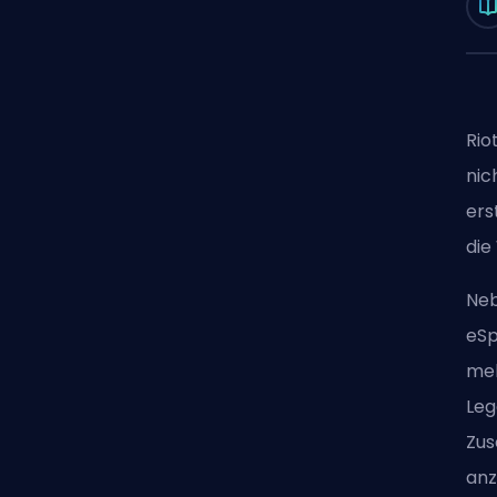
Rio
nic
ers
die
Neb
eSp
meh
Leg
Zus
anz