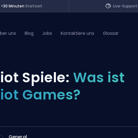
<30 Minuten
Startzeit
Live-Support
ber uns
Blog
Jobs
Kontaktiere uns
Glossar
of Legends
iot Spiele:
Was ist
t
iot Games?
General