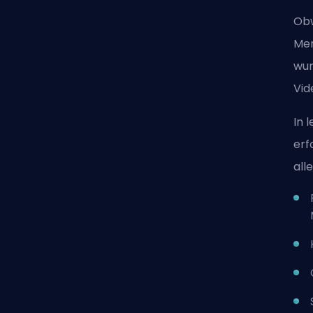
Obw
Mer
wur
Vid
In 
erf
all