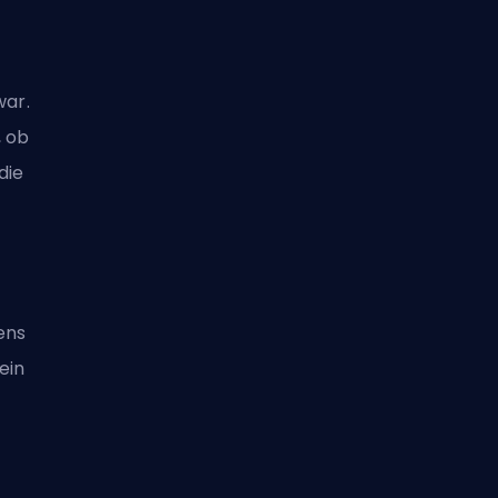
war.
, ob
die
ens
ein