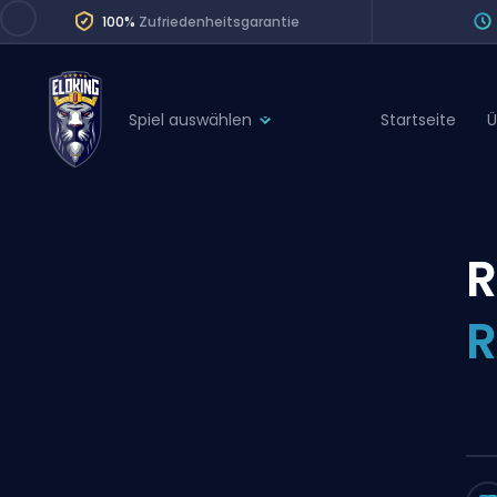
100%
Zufriedenheitsgarantie
Spiel auswählen
Startseite
Ü
League of Legends
League 
Marvel Rivals
SERVICES
Valorant
R
Division Boos
Dota 2
Placements
R
Counter-Strike
Wins
Overwatch 2
Coaching
Rocket League
Path of Exile 2
Teammate