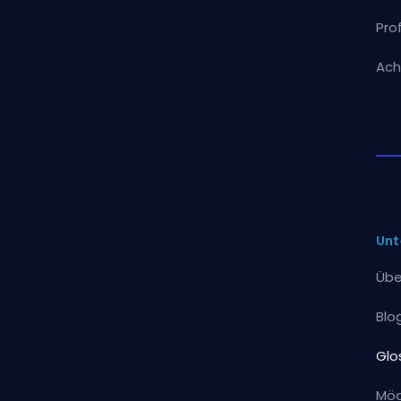
Pro
Ach
Unt
Übe
Blo
Glo
Mög