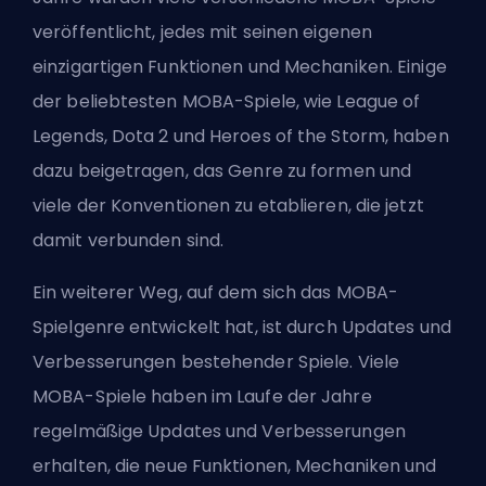
veröffentlicht, jedes mit seinen eigenen
einzigartigen Funktionen und Mechaniken. Einige
der beliebtesten MOBA-Spiele, wie League of
Legends, Dota 2 und Heroes of the Storm, haben
dazu beigetragen, das Genre zu formen und
viele der Konventionen zu etablieren, die jetzt
damit verbunden sind.
Ein weiterer Weg, auf dem sich das MOBA-
Spielgenre entwickelt hat, ist durch Updates und
Verbesserungen bestehender Spiele. Viele
MOBA-Spiele haben im Laufe der Jahre
regelmäßige Updates und Verbesserungen
erhalten, die neue Funktionen, Mechaniken und