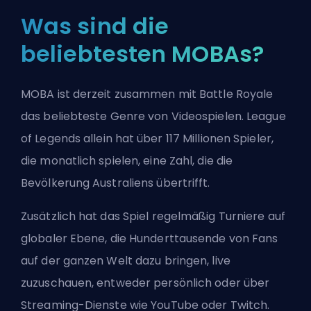
Was sind die
beliebtesten MOBAs?
MOBA ist derzeit zusammen mit Battle Royale
das beliebteste Genre von Videospielen.
League
of Legends
allein hat über 117 Millionen Spieler,
die monatlich spielen, eine Zahl, die die
Bevölkerung Australiens übertrifft.
Zusätzlich hat das Spiel regelmäßig Turniere auf
globaler Ebene, die Hunderttausende von Fans
auf der ganzen Welt dazu bringen, live
zuzuschauen, entweder persönlich oder über
Streaming-Dienste wie YouTube oder Twitch.