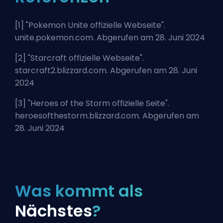
[1] "
Pokemon Unite offizielle Webseite
".
unite.pokemon.com. Abgerufen am 28. Juni 2024
[2] "
Starcraft offizielle Webseite
".
starcraft2.blizzard.com. Abgerufen am 28. Juni
2024
[3] "
Heroes of the Storm offizielle Seite
".
heroesofthestorm.blizzard.com. Abgerufen am
28. Juni 2024
Was kommt als
Nächstes
?