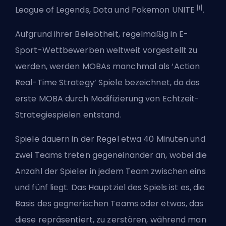
[1]
League of Legends, Dota und Pokemon UNITE
.
Aufgrund ihrer Beliebtheit, regelmäßig in E-
Sport-Wettbewerben weltweit vorgestellt zu
werden, werden MOBAs manchmal als ‘Action
Real-Time Strategy’ Spiele bezeichnet, da das
erste MOBA durch Modifizierung von Echtzeit-
Strategiespielen entstand.
Spiele dauern in der Regel etwa 40 Minuten und
zwei Teams treten gegeneinander an, wobei die
Anzahl der Spieler in jedem Team zwischen eins
und fünf liegt. Das Hauptziel des Spiels ist es, die
Basis des gegnerischen Teams oder etwas, das
diese repräsentiert, zu zerstören, während man