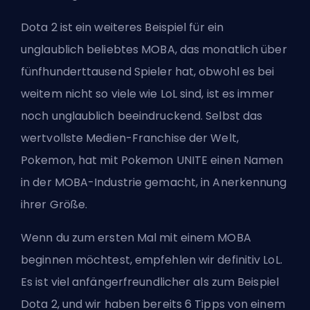
Dota 2 ist ein weiteres Beispiel für ein
unglaublich beliebtes MOBA, das monatlich über
fünfhunderttausend Spieler hat, obwohl es bei
weitem nicht so viele wie LoL sind, ist es immer
noch unglaublich beeindruckend. Selbst das
wertvollste Medien-Franchise der Welt,
Pokemon, hat mit Pokemon UNITE einen Namen
in der MOBA-Industrie gemacht, in Anerkennung
ihrer Größe.
Wenn du zum ersten Mal mit einem MOBA
beginnen möchtest, empfehlen wir definitiv LoL.
Es ist viel anfängerfreundlicher als zum Beispiel
Dota 2, und wir haben bereits
6 Tipps von einem