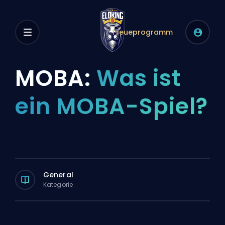
Treueprogramm
MOBA:
Was ist
ein MOBA-Spiel?
General
Kategorie