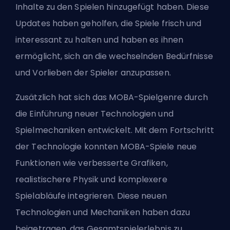
Inhalte zu den Spielen hinzugefügt haben. Diese
Updates haben geholfen, die Spiele frisch und
interessant zu halten und haben es ihnen
ermöglicht, sich an die wechselnden Bedürfnisse
und Vorlieben der Spieler anzupassen.
Zusätzlich hat sich das MOBA-Spielgenre durch
die Einführung neuer Technologien und
Spielmechaniken entwickelt. Mit dem Fortschritt
der Technologie konnten MOBA-Spiele neue
Funktionen wie verbesserte Grafiken,
realistischere Physik und komplexere
Spielabläufe integrieren. Diese neuen
Technologien und Mechaniken haben dazu
beigetragen, das Gesamtspielerlebnis zu