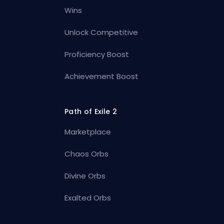
Wins
Unlock Competitive
Proficiency Boost
Achievement Boost
Path of Exile 2
Marketplace
Chaos Orbs
Divine Orbs
Exalted Orbs