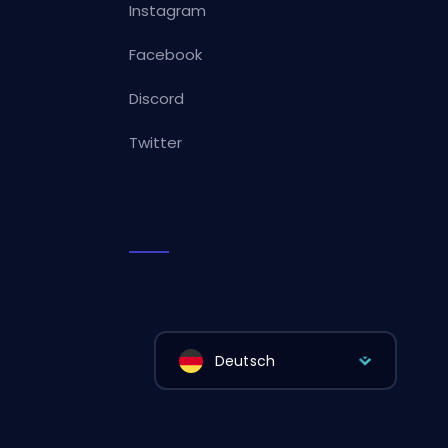
Instagram
Facebook
Discord
Twitter
Deutsch