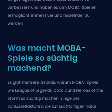
verbessern und haben es den MOBA-Spielen
ermöglicht, immersiver und fesselnder zu
werden.
Was macht MOBA-
Spiele so süchtig
machend?
Es gibt mehrere Gründe, warum MOBA-Spiele
wie League of Legends, Dota 2 und Heroes of the
Storm so süchtig machen. Einige der
Schlüsselfaktoren, die zur suchtartigen Natur