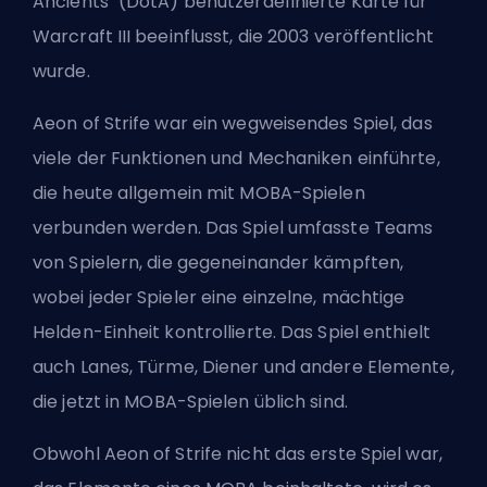
Ancients" (DotA) benutzerdefinierte Karte für
Warcraft III beeinflusst, die 2003 veröffentlicht
wurde.
Aeon of Strife war ein wegweisendes Spiel, das
viele der Funktionen und Mechaniken einführte,
die heute allgemein mit MOBA-Spielen
verbunden werden. Das Spiel umfasste Teams
von Spielern, die gegeneinander kämpften,
wobei jeder Spieler eine einzelne, mächtige
Helden-Einheit kontrollierte. Das Spiel enthielt
auch Lanes, Türme, Diener und andere Elemente,
die jetzt in MOBA-Spielen üblich sind.
Obwohl Aeon of Strife nicht das erste Spiel war,