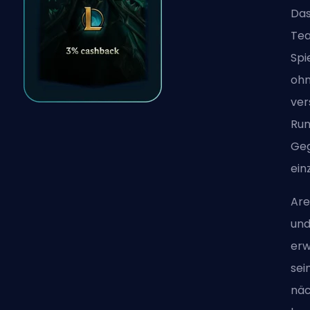
Das
Tea
Spi
ohn
ver
Run
Ge
ein
Are
und
erw
sei
näc