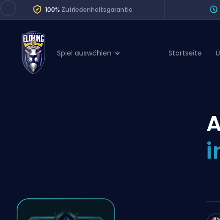
100%
Zufriedenheitsgarantie
Spiel auswählen
Startseite
Ü
League of Legends
League 
Marvel Rivals
SERVICES
Valorant
A
Division Boos
Dota 2
Placements
i
Counter-Strike
Wins
Overwatch 2
Coaching
Rocket League
Path of Exile 2
Teammate