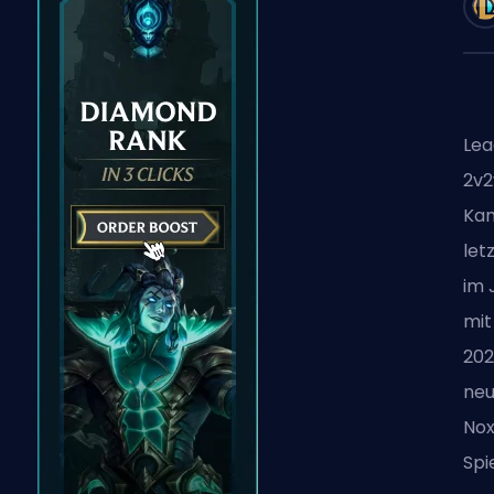
Lea
2v2
Kam
let
im 
mit
202
neu
Nox
Spi