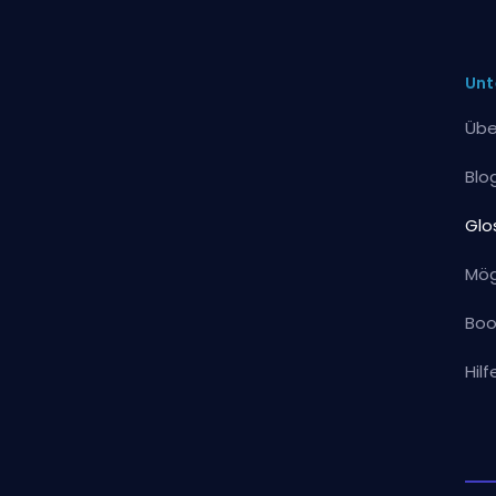
Unt
Übe
Blo
Glo
Mög
Boo
Hil