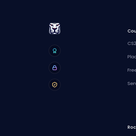
Cou
CS2
Pla
Fre
Ser
Roc