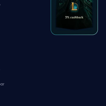
e
,
bar