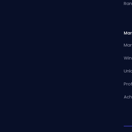
Ran
Mar
Mar
Win
Unl
Pro
Ach