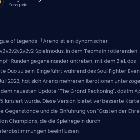
Kategorie
[1]
gue of Legends
Arena ist ein dynamischer
v2v2v2v2v2v2 Spielmodus, in dem Teams in rotierenden
pf-Runden gegeneinander antreten,
mit dem Ziel, das
zte Duo zu sein
. Eingeführt während des Soul Fighter Even
Juli 2023, hat sich Arena mehreren Iterationen unterzoge
 dem neuesten Update "The Grand Reckoning", das im Ap
5 lanziert wurde. Diese Version bietet verbesserte Karte
e Gegenstände und die Einführung von "Gästen der Ehre"
ian Champions, die die Spielregeln durch
elerabstimmungen beeinflussen.