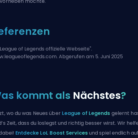
vorheben möchte.
eferenzen
League of Legends offizielle Webseite
".
.leagueoflegends.com. Abgerufen am 5. Juni 2025
as kommt als
Nächstes
?
zt, wo du was Neues über
League of Legends
gelernt has
d’s Zeit, dass du loslegst und richtig besser wirst. Wir helf
 dabei!
Entdecke LoL Boost Services
und spiel endlich au