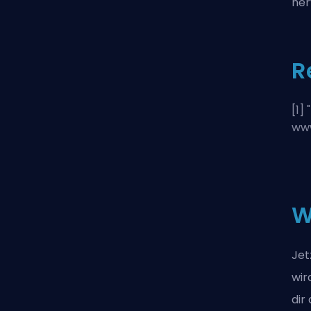
her
R
[1] "
www
W
Jet
wir
dir