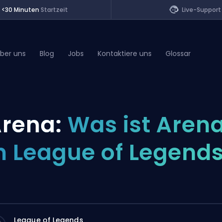
<30 Minuten
Startzeit
Live-Support
ber uns
Blog
Jobs
Kontaktiere uns
Glossar
of Legends
rena:
Was ist Aren
t
n League of Legend
League of Legends