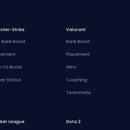
nter-Strike
Valorant
 Rank Boost
Rank Boost
cement
Placement
e CS Boost
Wins
ver Status
Coaching
Teammate
ket League
Dota 2