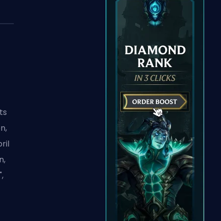
ts
n,
ril
n,
,