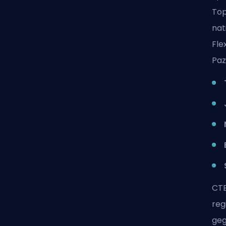
Top
nat
Fle
Paz
CTB
reg
geg