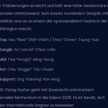
-Platzierungen erreicht und hält eine hohe Gewinnrate 
ionalen Wettbewerb. Sein Ansatz kombiniert Disziplin mi
xibilität, was es zu einem der spannendsten Teams in der
ifikregion macht.
Top
: Hsu “Rest” Shih-chieh / Shen “Driver” Tsung-hua
Jungle
: Yu “JunJia” Chun-chia
Mid
: Tsai “hongQ” Ming-hong
Bot
: Chiu “Doggo” Tzu-chuan
Support
: Ling “Kaiwing” Kai-wing
C Flying Oyster geht mit Zuversicht und starkem
ionalen Momentum in die Saison 2025. Es ist bereit, sich
en internationale Gegner zu beweisen.