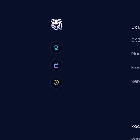
Cou
CS2
Pla
Fre
Ser
Roc
Ran