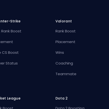
nter-Strike
Valorant
 Rank Boost
Rank Boost
cement
Placement
e CS Boost
Wins
ver Status
Coaching
Teammate
ket League
Dota 2
k Boost
Dota 2 Boosting