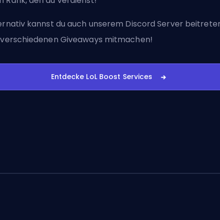
 Rank, den du verdienst!
ernativ kannst du auch
unserem Discord Server beitrete
 verschiedenen Giveaways mitmachen!
Entdecke LoL Boost Services