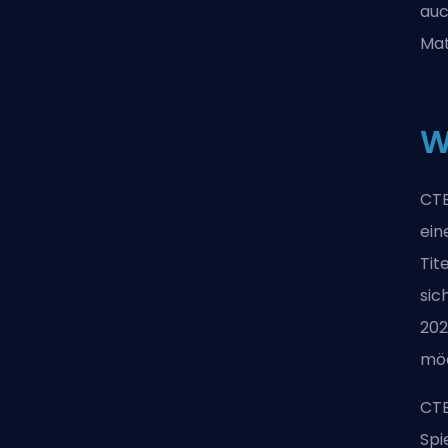
auc
Mat
W
CTB
ein
Tit
sic
202
mö
CTB
Spi