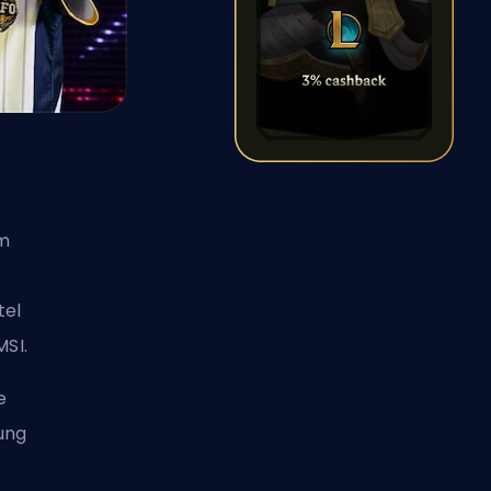
em
tel
MSI
.
e
ung