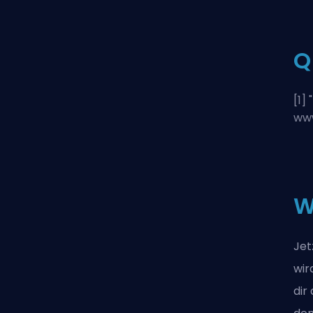
Q
[1] "
www
W
Jet
wir
dir