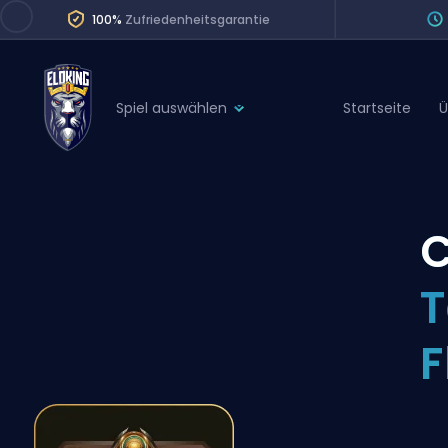
100%
Zufriedenheitsgarantie
Spiel auswählen
Startseite
Ü
League of Legends
League 
Marvel Rivals
SERVICES
Valorant
C
Division Boos
Dota 2
Placements
T
Counter-Strike
Wins
Overwatch 2
F
Coaching
Rocket League
Path of Exile 2
Teammate