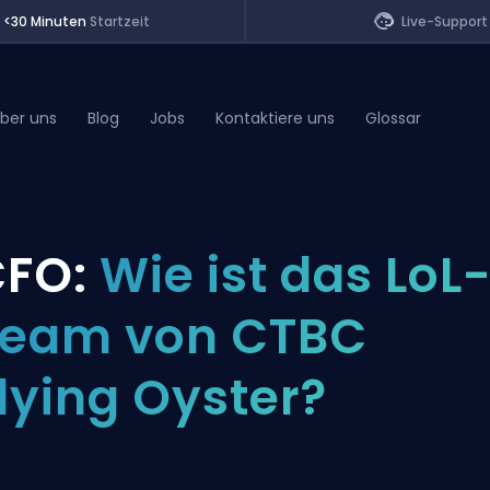
<30 Minuten
Startzeit
Live-Support
ber uns
Blog
Jobs
Kontaktiere uns
Glossar
of Legends
FO:
Wie ist das LoL
t
eam von CTBC
lying Oyster?