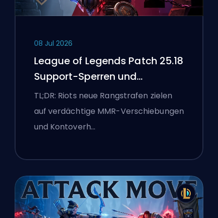
08 Jul 2026
League of Legends Patch 25.18
Support-Sperren und
Boosting-Flaggen
TL;DR: Riots neue Rangstrafen zielen
auf verdächtige MMR-Verschiebungen
und Kontoverh…