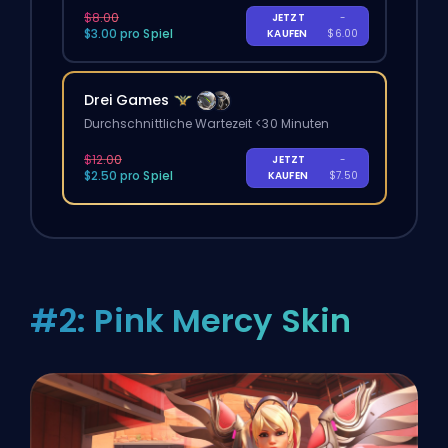
$8.00
JETZT
-
$3.00 pro Spiel
KAUFEN
$6.00
Drei Games
Durchschnittliche Wartezeit <30 Minuten
$12.00
JETZT
-
$2.50 pro Spiel
KAUFEN
$7.50
#2: Pink Mercy Skin