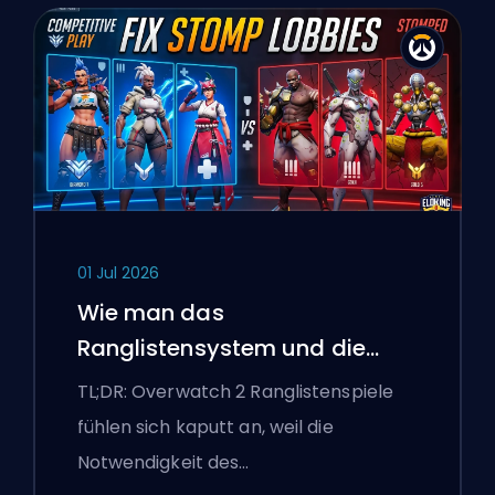
01 Jul 2026
Wie man das
Ranglistensystem und die
überlegenen Lobbys von
TL;DR: Overwatch 2 Ranglistenspiele
Overwatch 2 repariert
fühlen sich kaputt an, weil die
Notwendigkeit des…