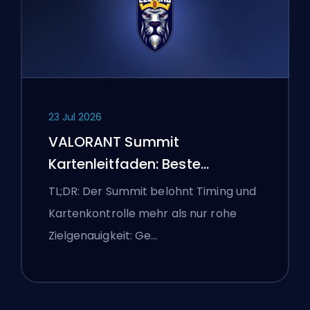
23 Jul 2026
VALORANT Summit
Kartenleitfaden: Beste
Agenten, Callouts und
TL;DR: Der Summit belohnt Timing und
Smokes
Kartenkontrolle mehr als nur rohe
Zielgenauigkeit: Ge…