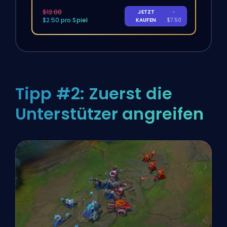
$12.00
JETZT
-
$2.50 pro Spiel
KAUFEN
$7.50
Tipp #2: Zuerst die
Unterstützer angreifen