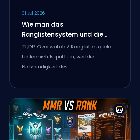
01 Jul 2026
Wie man das
Ranglistensystem und die
überlegenen Lobbys von
TL;DR: Overwatch 2 Ranglistenspiele
Overwatch 2 repariert
fühlen sich kaputt an, weil die
Notwendigkeit des…