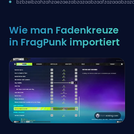
bzbzeibzahzahzaezaezabzazaabzaafzazaaabzaz
Wie man Fadenkreuze
in FragPunk importiert