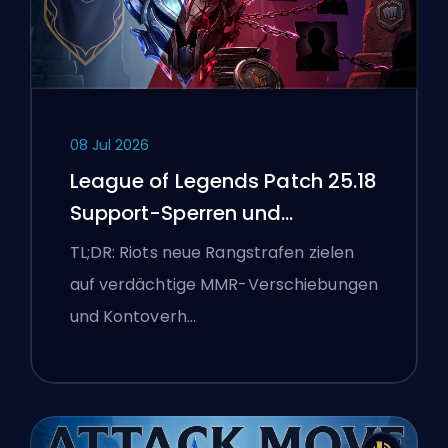
08 Jul 2026
League of Legends Patch 25.18
Support-Sperren und
Boosting-Flaggen
TL;DR: Riots neue Rangstrafen zielen
auf verdächtige MMR-Verschiebungen
und Kontoverh…