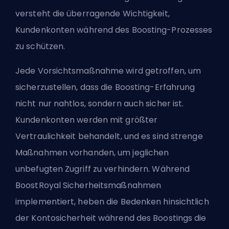
versteht die überragende Wichtigkeit,
Kundenkonten während des Boosting-Prozesses
zu schützen.
Jede Vorsichtsmaßnahme wird getroffen, um
sicherzustellen, dass die Boosting-Erfahrung
nicht nur nahtlos, sondern auch sicher ist.
Kundenkonten werden mit größter
Vertraulichkeit behandelt, und es sind strenge
Maßnahmen vorhanden, um jeglichen
unbefugten Zugriff zu verhindern. Während
BoostRoyal Sicherheitsmaßnahmen
implementiert, heben die Bedenken hinsichtlich
der Kontosicherheit während des Boostings die