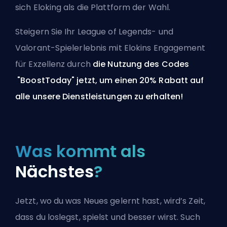
sich Eloking als die Plattform der Wahl.
Steigern Sie Ihr League of Legends- und
Valorant-Spielerlebnis mit Elokins Engagement
für Exzellenz durch
die Nutzung des Codes
"BoostToday" jetzt, um einen 20% Rabatt auf
alle unsere Dienstleistungen
zu erhalten!
Was kommt als
Nächstes
?
Jetzt, wo du was Neues gelernt hast, wird’s Zeit,
dass du loslegst, spielst und besser wirst. Such