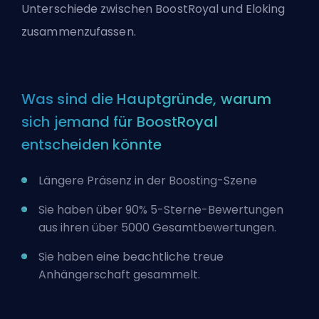
Unterschiede zwischen BoostRoyal und Eloking
zusammenzufassen.
Was sind die Hauptgründe, warum
sich jemand für BoostRoyal
entscheiden könnte
Längere Präsenz in der Boosting-Szene
Sie haben über 90% 5-Sterne-Bewertungen
aus ihren über 5000 Gesamtbewertungen.
Sie haben eine beachtliche treue
Anhängerschaft gesammelt.