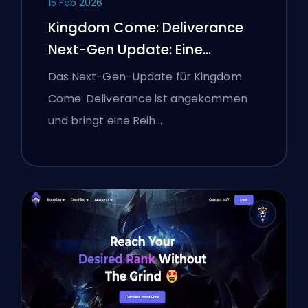
15 Feb 2026
Kingdom Come: Deliverance
Next-Gen Update: Eine
Tiefenanalyse
Das Next-Gen-Update für Kingdom
Come: Deliverance ist angekommen
und bringt eine Reih…