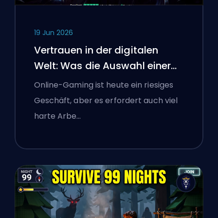
19 Jun 2026
Vertrauen in der digitalen
Welt: Was die Auswahl einer
Boosting-Plattform polnischen
Online-Gaming ist heute ein riesiges
Gamern über die Überprüfung
Geschäft, aber es erfordert auch viel
von Online-Diensten
harte Arbe…
beigebracht hat