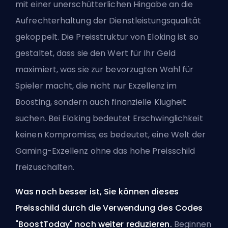
mit einer unerschütterlichen Hingabe an die
Aufrechterhaltung der Dienstleistungsqualität
gekoppelt. Die Preisstruktur von Eloking ist so
gestaltet, dass sie den Wert für Ihr Geld
maximiert, was sie zur bevorzugten Wahl für
Spieler macht, die nicht nur Exzellenz im
Boosting, sondern auch finanzielle Klugheit
suchen. Bei Eloking bedeutet Erschwinglichkeit
keinen Kompromiss; es bedeutet, eine Welt der
Gaming-Exzellenz ohne das hohe Preisschild
freizuschalten.
Was noch besser ist, Sie können dieses
Preisschild durch die Verwendung des Codes
"BoostToday" noch weiter reduzieren.
Beginnen