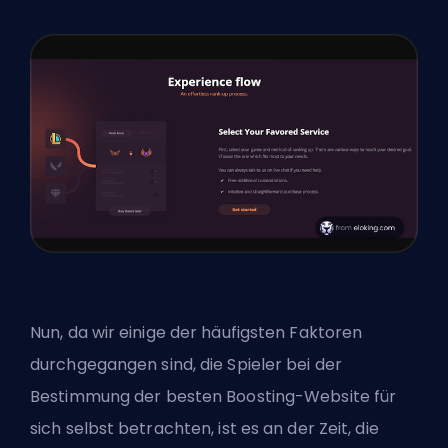
Nun, da wir einige der häufigsten Faktoren
durchgegangen sind, die Spieler bei der
Bestimmung der besten Boosting-Website für
sich selbst betrachten, ist es an der Zeit, die