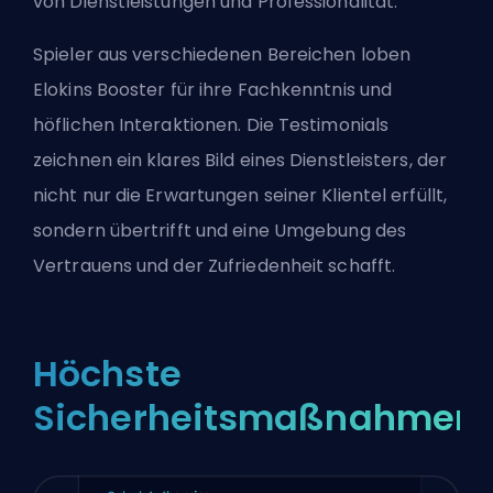
von Dienstleistungen und Professionalität.
Spieler aus verschiedenen Bereichen loben
Elokins Booster für ihre Fachkenntnis und
höflichen Interaktionen. Die Testimonials
zeichnen ein klares Bild eines Dienstleisters, der
nicht nur die Erwartungen seiner Klientel erfüllt,
sondern übertrifft und eine Umgebung des
Vertrauens und der Zufriedenheit schafft.
Höchste
Sicherheitsmaßnahmen