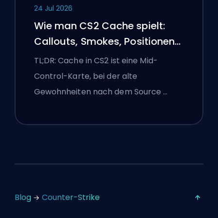
24 Jul 2026
Wie man CS2 Cache spielt:
Callouts, Smokes, Positionen
und Premier-Tipps
TL;DR: Cache in CS2 ist eine Mid-
Control-Karte, bei der alte
Gewohnheiten nach dem Source …
Blog
Counter-Strike