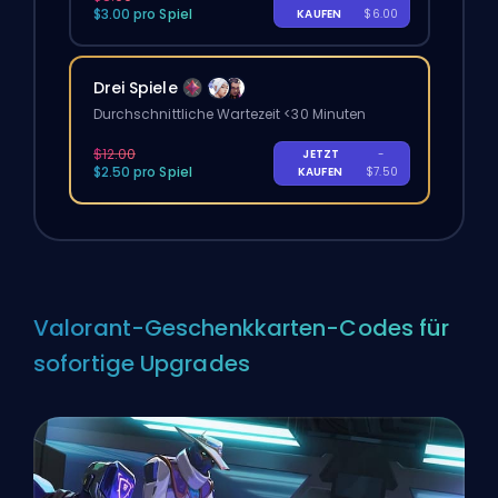
$3.00 pro Spiel
KAUFEN
$6.00
Drei Spiele
Durchschnittliche Wartezeit <30 Minuten
$12.00
JETZT
-
$2.50 pro Spiel
KAUFEN
$7.50
Valorant-Geschenkkarten-Codes für
sofortige Upgrades