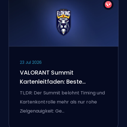
23 Jul 2026
VALORANT Summit
Kartenleitfaden: Beste
Agenten, Callouts und
TL;DR: Der Summit belohnt Timing und
Smokes
Kartenkontrolle mehr als nur rohe
Zielgenauigkeit: Ge…