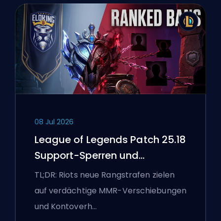
08 Jul 2026
League of Legends Patch 25.18
Support-Sperren und
Boosting-Flaggen
TL;DR: Riots neue Rangstrafen zielen
auf verdächtige MMR-Verschiebungen
und Kontoverh…