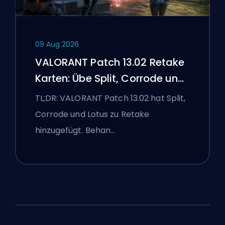
09 Aug 2026
VALORANT Patch 13.02 Retake
Karten: Übe Split, Corrode und
Lotus
TL;DR: VALORANT Patch 13.02 hat Split,
Corrode und Lotus zu Retake
hinzugefügt. Behan…