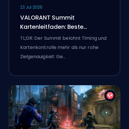
23 Jul 2026
VALORANT Summit
Kartenleitfaden: Beste
Agenten, Callouts und
TL;DR: Der Summit belohnt Timing und
Smokes
Kartenkontrolle mehr als nur rohe
Zielgenauigkeit: Ge…