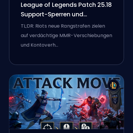
League of Legends Patch 25.18
Support-Sperren und
Boosting-Flaggen
TL;DR: Riots neue Rangstrafen zielen
auf verdächtige MMR-Verschiebungen
und Kontoverh…