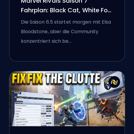
Marvel Rivals Saison 7
Fahrplan: Black Cat, White Fox
und das Monsters Take
Die Saison 6.5 startet morgen mit Elsa
Manhattan Event
Bloodstone, aber die Community
konzentriert sich be…