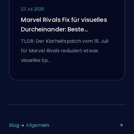
23 Jul 2026
Marvel Rivals Fix für visuelles
Durcheinander: Beste
wettbewerbsorientierte
TL;DR: Der Klarheitspatch vom 16. Juli
Einstellungen nach dem Patch
für Marvel Rivals reduziert etwas
vom 16. Juli
visuelles Sp…
Blog
Allgemein