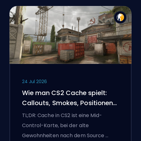
24 Jul 2026
Wie man CS2 Cache spielt:
Callouts, Smokes, Positionen
und Premier-Tipps
TL;DR: Cache in CS2 ist eine Mid-
Control-Karte, bei der alte
Gewohnheiten nach dem Source …