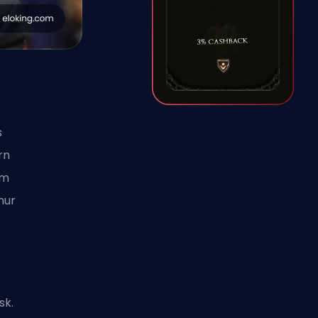
s
rn
um
nur
sk.