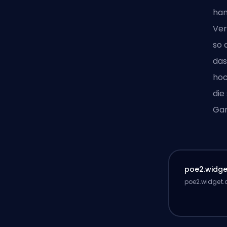
han
Ver
so 
das
hoc
die
Gam
poe2.widget
poe2.widget.d