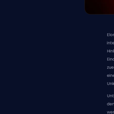
Elo
int
Hin
Ein
zue
ein
Unk
Unt
den
wer