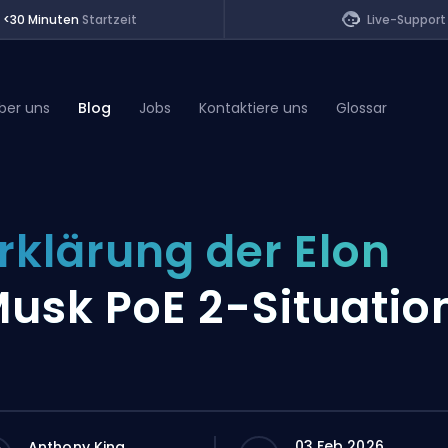
<30 Minuten
Startzeit
Live-Support
ber uns
Blog
Jobs
Kontaktiere uns
Glossar
of Legends
rklärung der Elon
t
usk PoE 2-Situatio
03 Feb 2026
Anthony King