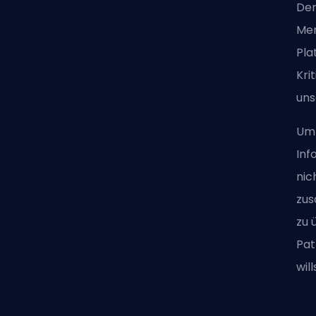
Der
Men
Pla
Kri
uns
Um 
Inf
nic
zus
zu 
Pat
wil