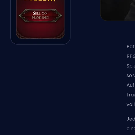
Pat
RPG
Spi
so 
Auf
trä
vol
Jed
ein