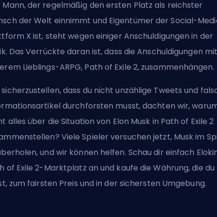
 Mann, der regelmäßig den ersten Platz als reichster
sch der Welt einnimmt und Eigentümer der Social-Medi
ttform X ist, steht wegen einiger Anschuldigungen in der
tik. Das Verrückte daran ist, dass die Anschuldigungen mi
erem Lieblings-ARPG, Path of Exile 2, zusammenhängen.
sicherzustellen, dass du nicht unzählige Tweets und fals
ormationsartikel durchforsten musst, dachten wir, waru
ht alles über die Situation von Elon Musk in Path of Exile 2
ammenstellen? Viele Spieler versuchen jetzt, Musk im Spi
überholen, und wir können helfen. Schau dir einfach
Eloki
h of Exile 2-Marktplatz
an und kaufe die Währung, die du
lst, zum fairsten Preis und in der sichersten Umgebung.