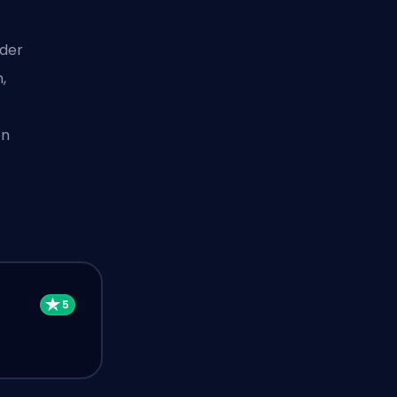
 der
,
en