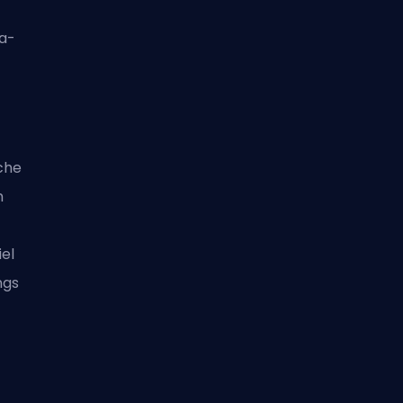
a-
t
che
m
el
ngs