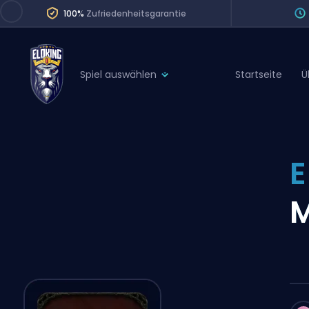
100%
Zufriedenheitsgarantie
Spiel auswählen
Startseite
Ü
League of Legends
League 
Marvel Rivals
SERVICES
Valorant
E
Division Boos
Dota 2
Placements
M
Counter-Strike
Wins
Overwatch 2
Coaching
Rocket League
Path of Exile 2
Teammate