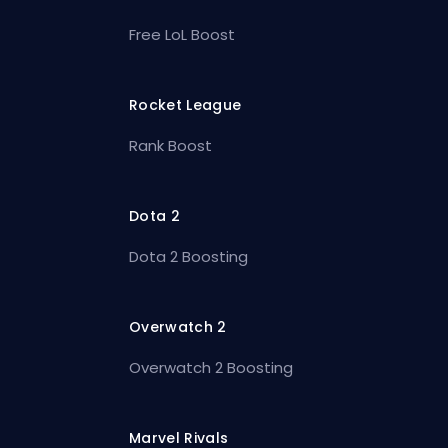
Free LoL Boost
Rocket League
Rank Boost
Dota 2
Dota 2 Boosting
Overwatch 2
Overwatch 2 Boosting
Marvel Rivals