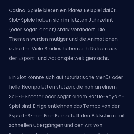
Casino-Spiele bieten ein klares Beispiel dafür.
Slot-Spiele haben sich im letzten Jahrzehnt
(oder sogar länger) stark verändert. Die
Themen wurden mutiger und die Animationen
schärfer. Viele Studios haben sich Notizen aus
der Esport- und Actionspielwelt gemacht.
Ein Slot könnte sich auf futuristische Menüs oder
helle Neonpaletten stützen, die nah an einem
Sci-Fi-Shooter oder sogar einem Battle-Royale-
Spiel sind. Einige entlehnen das Tempo von der
Esport-Szene. Eine Runde füllt den Bildschirm mit
schnellen Übergängen und den Art von