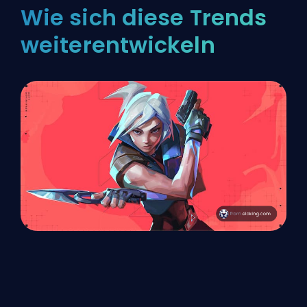
Wie sich diese Trends
weiterentwickeln