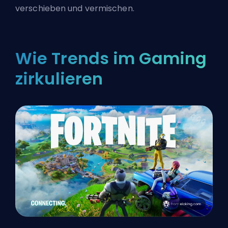
verschieben und vermischen.
Wie Trends im Gaming
zirkulieren