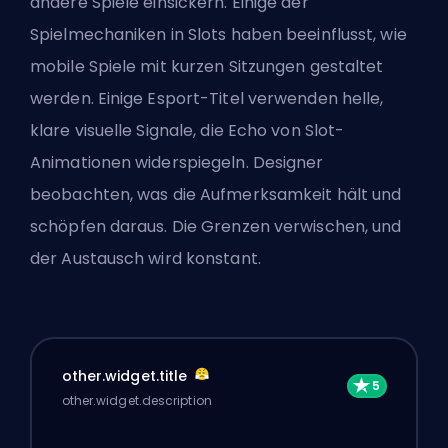
andere Spiele einsickern. Einige der
Spielmechaniken in Slots haben beeinflusst, wie
mobile Spiele mit kurzen Sitzungen gestaltet
werden. Einige Esport-Titel verwenden helle,
klare visuelle Signale, die Echo von Slot-
Animationen widerspiegeln. Designer
beobachten, was die Aufmerksamkeit hält und
schöpfen daraus. Die Grenzen verwischen, und
der Austausch wird konstant.
other.widget.title
other.widget.description