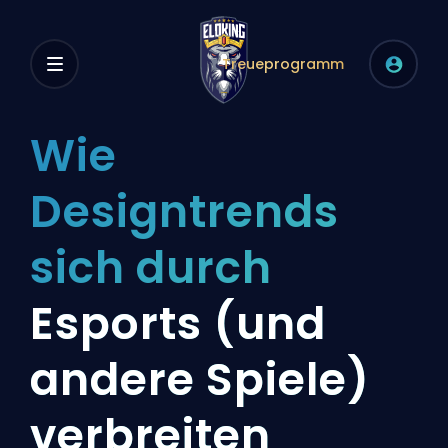
Treueprogramm
Wie
Designtrends
sich durch
Esports (und
andere Spiele)
verbreiten