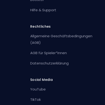
Hilfe & Support
Rechtliches
Allgemeine Geschäftsbedingungen
(AGB)
AGB für Spieler*innen
Datenschutzerklärung
Social Media
YouTube
TikTok