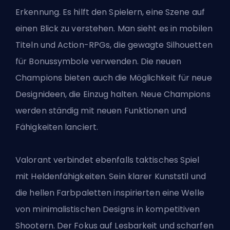
Erkennung. Es hilft den Spielern, eine Szene auf
einen Blick zu verstehen. Man sieht es in mobilen
Titeln und Action-RPGs, die gewagte Silhouetten
für Bonussymbole verwenden. Die neuen
Champions bieten auch die Möglichkeit für neue
Designideen, die Einzug halten.
Neue Champions
werden ständig mit neuen Funktionen und
Fähigkeiten lanciert.
Valorant verbindet ebenfalls taktisches Spiel
mit Heldenfähigkeiten. Sein klarer Kunststil und
die hellen Farbpaletten inspirierten eine Welle
von minimalistischen Designs in kompetitiven
Shootern. Der Fokus auf Lesbarkeit und scharfen