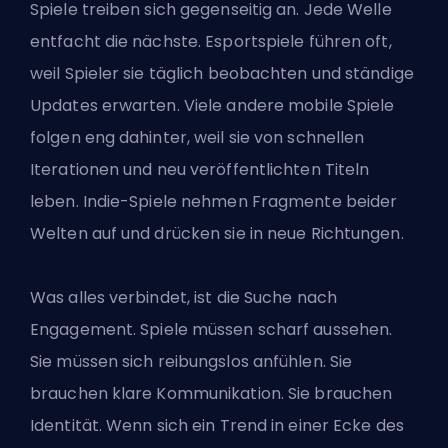
Spiele treiben sich gegenseitig an. Jede Welle
entfacht die nächste. Esportspiele führen oft,
weil Spieler sie täglich beobachten und ständige
Updates erwarten. Viele andere mobile Spiele
folgen eng dahinter, weil sie von schnellen
Iterationen und neu veröffentlichten Titeln
leben. Indie-Spiele nehmen Fragmente beider
Welten auf und drücken sie in neue Richtungen.
Was alles verbindet, ist die Suche nach
Engagement. Spiele müssen scharf aussehen.
Sie müssen sich reibungslos anfühlen. Sie
brauchen klare Kommunikation. Sie brauchen
Identität. Wenn sich ein Trend in einer Ecke des