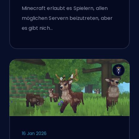
Minecraft erlaubt es Spielern, allen
möglichen Servern beizutreten, aber
es gibt nich…
16 Jan 2026