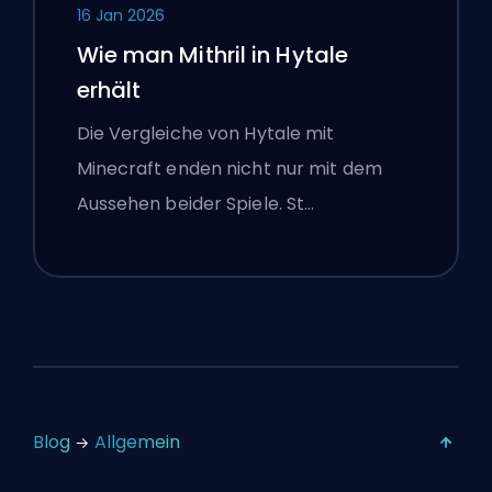
16 Jan 2026
Wie man Mithril in Hytale
erhält
Die Vergleiche von Hytale mit
Minecraft enden nicht nur mit dem
Aussehen beider Spiele. St…
Blog
Allgemein