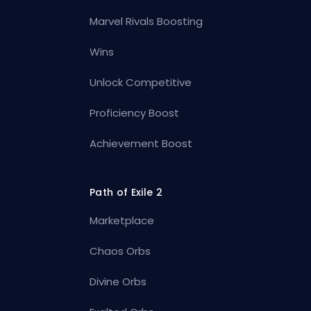
Marvel Rivals Boosting
Wins
Unlock Competitive
Proficiency Boost
Achievement Boost
Path of Exile 2
Marketplace
Chaos Orbs
Divine Orbs