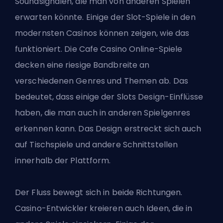
Soundsignalen, die man von anderen Spielen
erwarten könnte. Einige der Slot-Spiele in den
modernsten Casinos können zeigen, wie das
funktioniert. Die
Cafe Casino Online-Spiele
decken eine riesige Bandbreite an
verschiedenen Genres und Themen ab. Das
bedeutet, dass einige der Slots Design-Einflüsse
haben, die man auch in anderen Spielgenres
erkennen kann. Das Design erstreckt sich auch
auf Tischspiele und andere Schnittstellen
innerhalb der Plattform.
Der Fluss bewegt sich in beide Richtungen.
Casino-Entwickler kreieren auch Ideen, die in