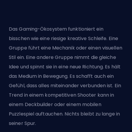
Das Gaming-Ökosystem funktioniert ein
bisschen wie eine riesige kreative Schleife. Eine
Gruppe führt eine Mechanik oder einen visuellen
Stil ein. Eine andere Gruppe nimmt die gleiche
Idee und spinnt sie in eine neue Richtung. Es hält
das Medium in Bewegung. Es schafft auch ein
Gefühl, dass alles miteinander verbunden ist. Ein
Trend in einem kompetitiven Shooter kann in
einem Deckbuilder oder einem mobilen
Puzzlespiel auftauchen. Nichts bleibt zu lange in
seiner Spur.