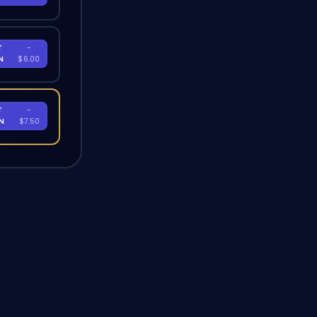
T
-
EN
$6.00
T
-
EN
$7.50