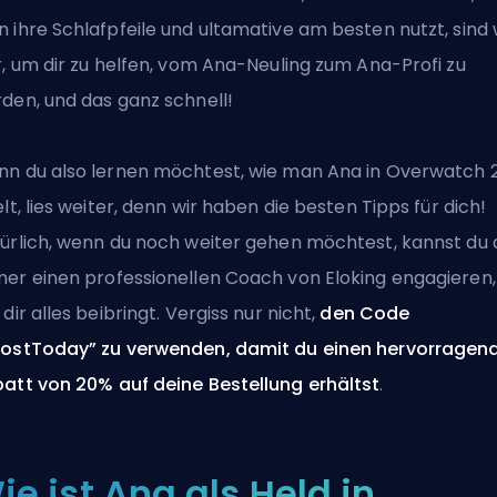
 ihre Schlafpfeile und ultamative am besten nutzt, sind 
r, um dir zu helfen, vom Ana-Neuling zum Ana-Profi zu
den, und das ganz schnell!
n du also lernen möchtest, wie man Ana in Overwatch 
elt, lies weiter, denn wir haben die besten Tipps für dich!
ürlich, wenn du noch weiter gehen möchtest, kannst du d
mer einen
professionellen Coach von Eloking
engagieren,
 dir alles beibringt. Vergiss nur nicht,
den Code
ostToday” zu verwenden, damit du einen hervorragen
att von 20% auf deine Bestellung erhältst
.
ie ist Ana als Held in