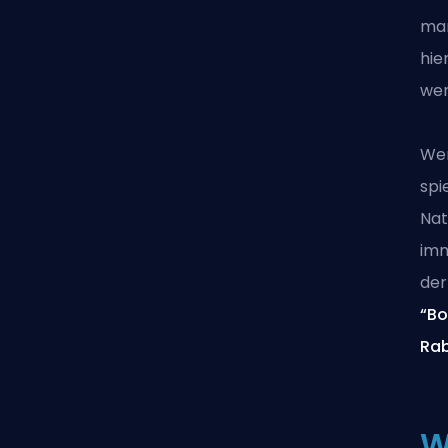
man
hie
wer
Wen
spi
Nat
im
der
“Bo
Rab
W