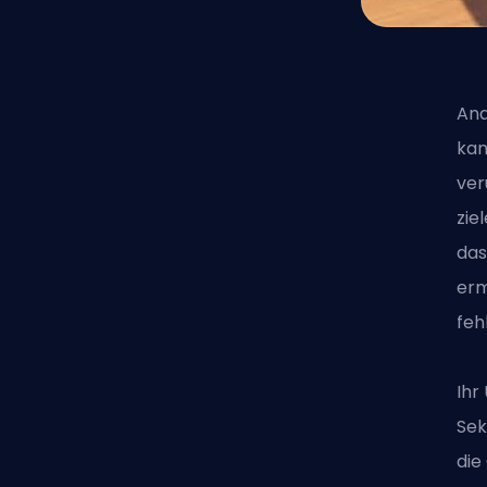
Ana
kan
ver
zie
das
erm
feh
Ihr
Sek
die