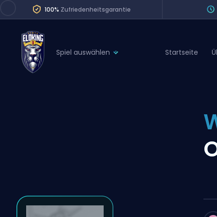
100%
Zufriedenheitsgarantie
Spiel auswählen
Startseite
Ü
League of Legends
League 
Marvel Rivals
SERVICES
Valorant
W
Division Boos
Dota 2
Placements
O
Counter-Strike
Wins
Overwatch 2
Coaching
Rocket League
Path of Exile 2
Teammate