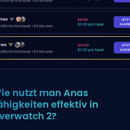
ittliche Wartezeit <30 Minuten
ames
$8.00
JETZ
$3.00 pro Spiel
KAUF
ittliche Wartezeit <30 Minuten
mes
$12.00
JETZ
$2.50 pro Spiel
KAUF
ittliche Wartezeit <30 Minuten
ie nutzt man Anas
ähigkeiten effektiv in
verwatch 2?