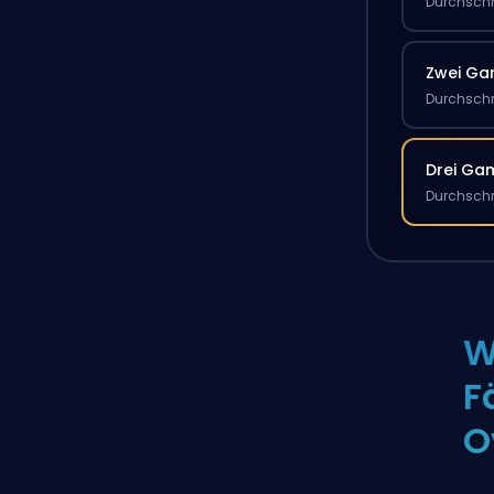
Durchschn
Zwei G
Durchschn
Drei Ga
Durchschn
W
F
O