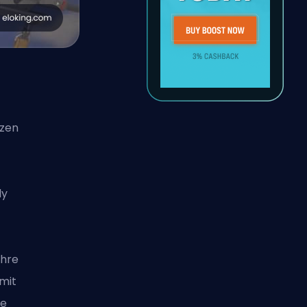
lzen
ly
ihre
mit
ie