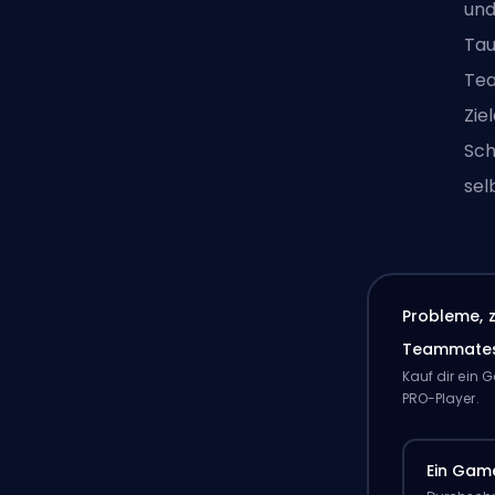
und
Tau
Tea
Zie
Sch
sel
Probleme, 
Teammate
Kauf dir ein
PRO-Player.
Ein Gam