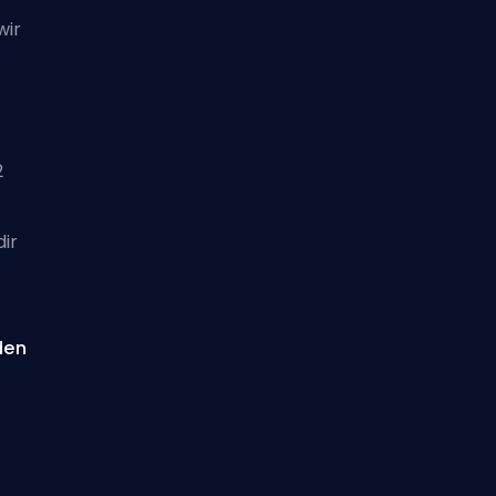
wir
2
ir
den