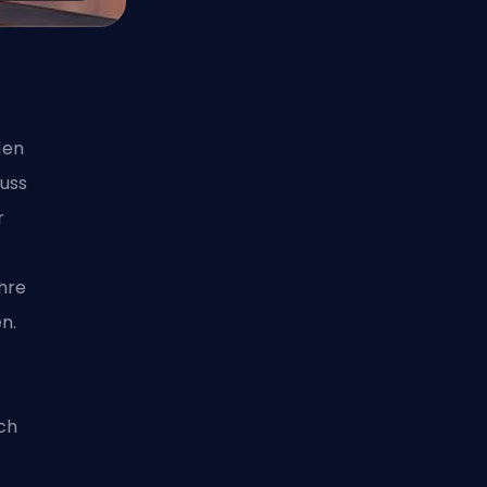
den
huss
r
ihre
n.
ch