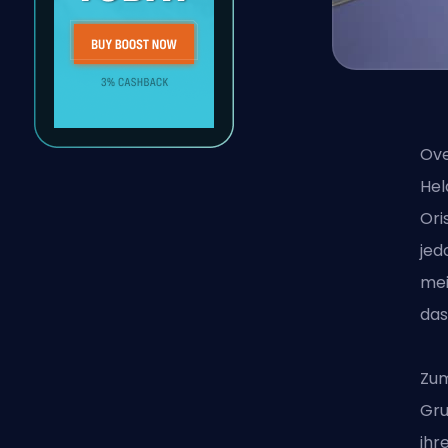
Ov
Hel
Ori
jed
mei
das
Zum
Gru
ihr