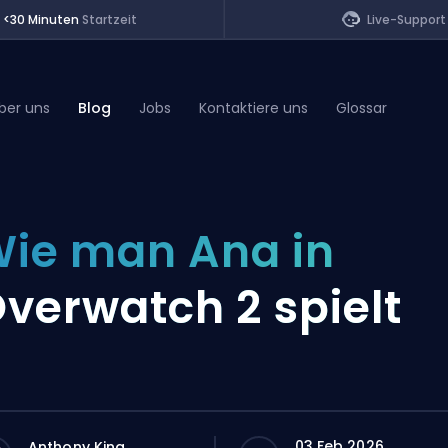
<30 Minuten
Startzeit
Live-Support
ber uns
Blog
Jobs
Kontaktiere uns
Glossar
of Legends
ie man Ana in
t
verwatch 2 spielt
03 Feb 2026
Anthony King