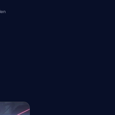
den
: