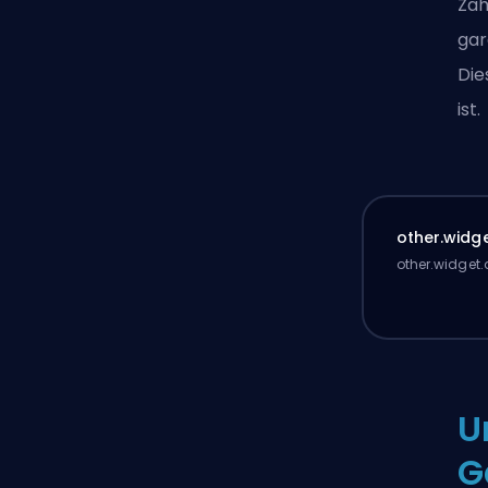
Zah
gar
Die
ist.
other.widge
other.widget.
U
G