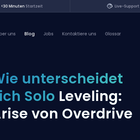
<30 Minuten
Startzeit
Live-Support
ber uns
Blog
Jobs
Kontaktiere uns
Glossar
of Legends
ie unterscheidet
t
ich Solo
Leveling:
rise von Overdrive