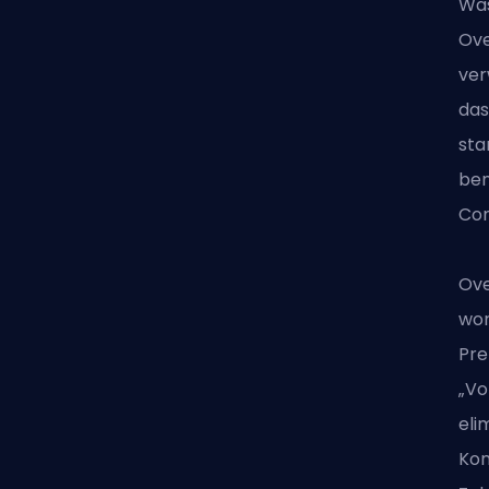
Was
Ove
ver
das
sta
ben
Con
Ove
wor
Pre
„Vo
eli
Kon