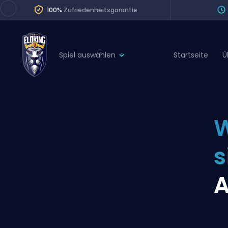
100%
Zufriedenheitsgarantie
Spiel auswählen
Startseite
Ü
League of Legends
League 
Marvel Rivals
SERVICES
Valorant
W
Division Boos
Dota 2
Placements
s
Counter-Strike
Wins
Overwatch 2
A
Coaching
Rocket League
Path of Exile 2
Teammate