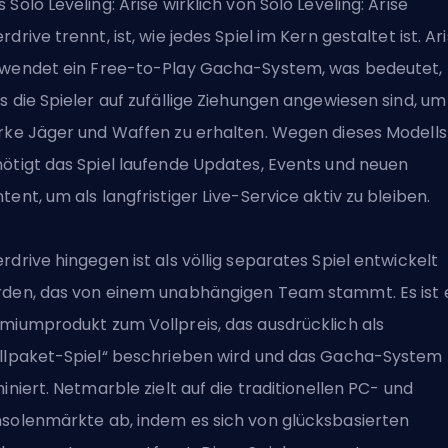
 Solo Leveling: Arise wirklich von Solo Leveling: Arise
rdrive trennt, ist, wie jedes Spiel im Kern gestaltet ist. Ar
wendet ein
Free-to-Play
Gacha-System, was bedeutet,
s die Spieler auf zufällige Ziehungen angewiesen sind, um
rke Jäger und Waffen zu erhalten. Wegen dieses Modells
ötigt das Spiel laufende Updates, Events und neuen
tent, um als langfristiger Live-Service aktiv zu bleiben.
rdrive hingegen ist als völlig separates Spiel entwickelt
den, das von einem unabhängigen Team stammt. Es ist 
miumprodukt zum Vollpreis, das ausdrücklich als
llpaket-Spiel“ beschrieben wird und das Gacha-System
miniert. Netmarble zielt auf die traditionellen PC- und
solenmärkte ab, indem es sich von glücksbasierten