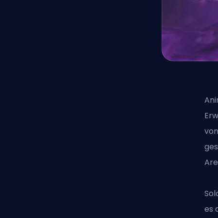
Ani
Erw
von
ges
Are
Sol
es 