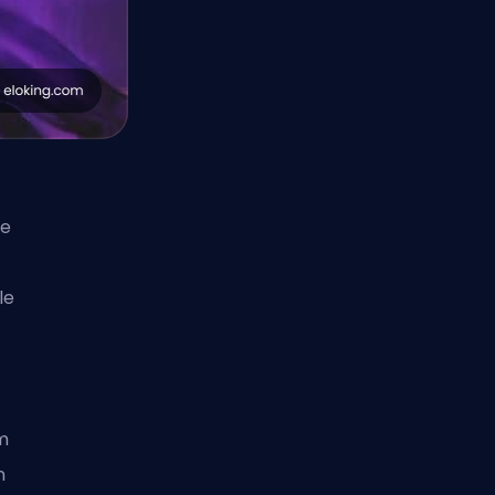
ie
le
em
n