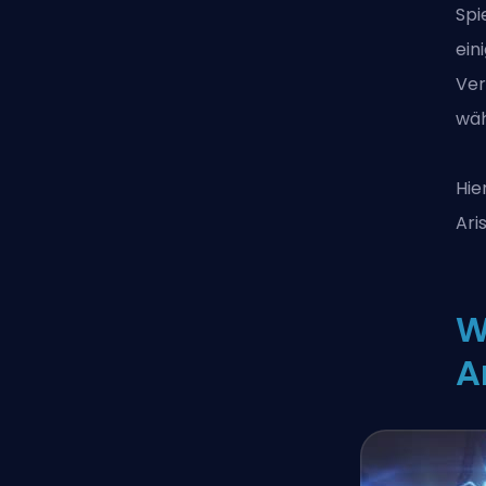
Spi
ein
Ver
wäh
Hie
Ari
W
A