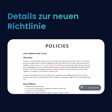
Details zur neuen
Richtlinie