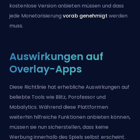
kostenlose Version anbieten müssen und dass
jede Monetarisierung
vorab genehmigt
werden
muss.
Auswirkungen auf
Overlay-Apps
Diese Richtlinie hat erhebliche Auswirkungen auf
beliebte Tools wie Blitz, Porofessor und
Mobalytics
. Während diese Plattformen
weiterhin hilfreiche Funktionen anbieten können,
müssen sie nun sicherstellen, dass keine
Werbung innerhalb des Spiels selbst erscheint.