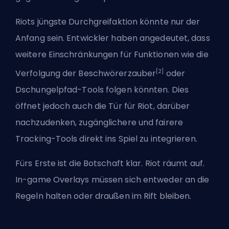
Riots jüngste Durchgreifaktion könnte nur der
Anfang sein. Entwickler haben angedeutet, dass
weitere Einschränkungen für Funktionen wie die
[2]
Verfolgung der Beschwörerzauber
oder
Dschungelpfad-Tools folgen könnten. Dies
öffnet jedoch auch die Tür für Riot, darüber
nachzudenken, zugänglichere und fairere
Tracking-Tools direkt ins Spiel zu integrieren.
Fürs Erste ist die Botschaft klar. Riot räumt auf.
In-game Overlays müssen sich entweder an die
Regeln halten oder draußen im Rift bleiben.