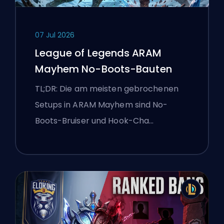
07 Jul 2026
League of Legends ARAM
Mayhem No-Boots-Bauten
TL;DR: Die am meisten gebrochenen
Setups in ARAM Mayhem sind No-
Boots-Bruiser und Hook-Cha…