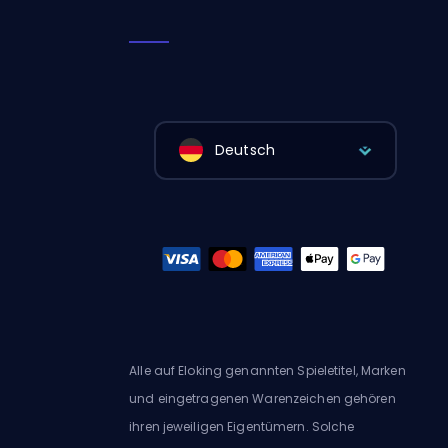
Deutsch
Alle auf Eloking genannten Spieletitel, Marken
und eingetragenen Warenzeichen gehören
ihren jeweiligen Eigentümern. Solche