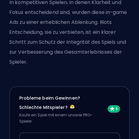
In kompetitiven Spielen, in denen Klarheit und
Fokus entscheidend sind, wurden diese in-game
Ads zu einer erheblichen Ablenkung. Riots
Entscheidung, sie zu verbieten, ist ein klarer
Schritt zum Schutz der Integrität des Spiels und
zur Verbesserung des Gesamterlebnisses der
Spieler.
Probleme beim Gewinnen?
Schlechte Mitspieler?
Kaufe ein Spiel mit einem unserer PRO-
Spieler.