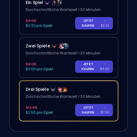
Ein Spiel
Durchschnittliche Wartezeit <30 Minuten
$4.00
JETZT
-
$3.32 pro Spiel
KAUFEN
$3.32
Zwei Spiele
Durchschnittliche Wartezeit <30 Minuten
$8.00
JETZT
-
$3.00 pro Spiel
KAUFEN
$6.00
Drei Spiele
Durchschnittliche Wartezeit <30 Minuten
$12.00
JETZT
-
$2.50 pro Spiel
KAUFEN
$7.50