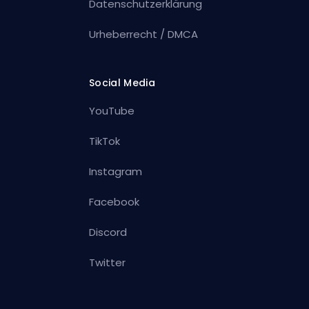
Datenschutzerklärung
Urheberrecht / DMCA
Social Media
YouTube
TikTok
Instagram
Facebook
Discord
Twitter