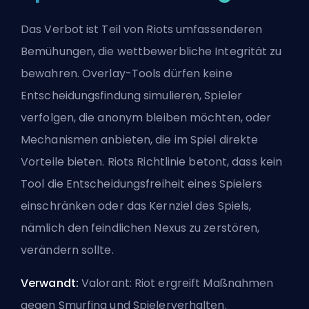
Das Verbot ist Teil von Riots umfassenderen
Bemühungen, die wettbewerbliche Integrität zu
bewahren. Overlay-Tools dürfen keine
Entscheidungsfindung simulieren, Spieler
verfolgen, die anonym bleiben möchten, oder
Mechanismen anbieten, die im Spiel direkte
Vorteile bieten. Riots Richtlinie betont, dass kein
Tool die Entscheidungsfreiheit eines Spielers
einschränken oder das Kernziel des Spiels,
nämlich den feindlichen
Nexus
zu zerstören,
verändern sollte.
Verwandt:
Valorant: Riot ergreift Maßnahmen
gegen Smurfing und Spielerverhalten
.