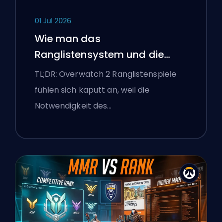
01 Jul 2026
Wie man das
Ranglistensystem und die
überlegenen Lobbys von
TL;DR: Overwatch 2 Ranglistenspiele
Overwatch 2 repariert
fühlen sich kaputt an, weil die
Notwendigkeit des…